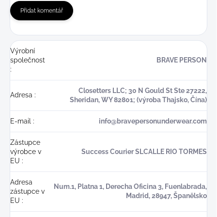
Přidat komentář
Výrobní
společnost
BRAVE PERSON
:
Closetters LLC; 30 N Gould St Ste 27222,
Adresa
:
Sheridan, WY 82801; (výroba Thajsko, Čína)
E-mail
:
info@bravepersonunderwear.com
Zástupce
výrobce v
Success Courier SLCALLE RIO TORMES
EU
:
Adresa
Num.1, Platna 1, Derecha Oficina 3, Fuenlabrada,
zástupce v
Madrid, 28947, Španělsko
EU
: