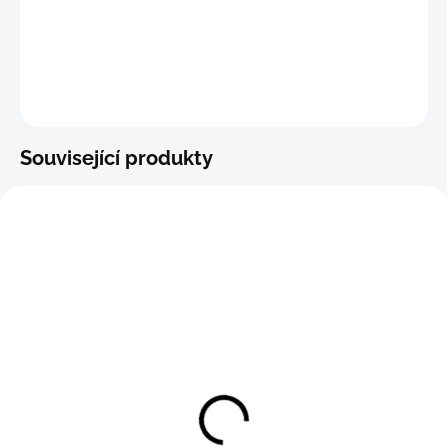
−
+
Přidat do košíku
ZEPTAT SE
Související produkty
Anatomické slipy Brave
Anatomické slipy Brave
Person
Person