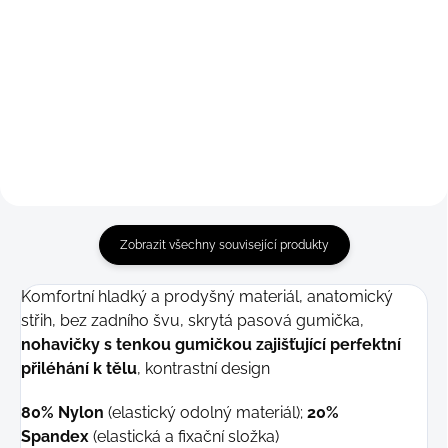
Detail
Detail
199 Kč
199 Kč
S
S
M
Zobrazit všechny související produkty
Komfortní hladký a prodyšný materiál, anatomický
střih, bez zadního švu, skrytá pasová gumička,
nohavičky s tenkou gumičkou zajišťující perfektní
přiléhání k tělu
, kontrastní design
80% Nylon
(elastický odolný materiál);
20%
Spandex
(elastická a fixační složka)