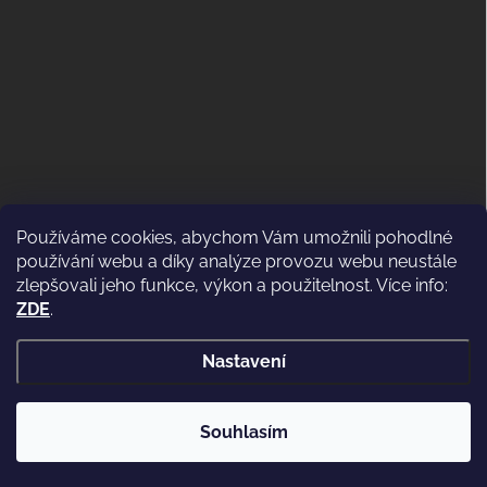
Používáme cookies, abychom Vám umožnili pohodlné
ODSTOUPENÍ OD KUPNÍ SMLOUVY
používání webu a díky analýze provozu webu neustále
(VRÁCENÍ)
zlepšovali jeho funkce, výkon a použitelnost. Více info:
ZDE
.
Nastavení
Copyright 2026
WWW.CASSIDI.CZ
. Všechna práva vyhrazena.
Souhlasím
Vytvořil Shoptet