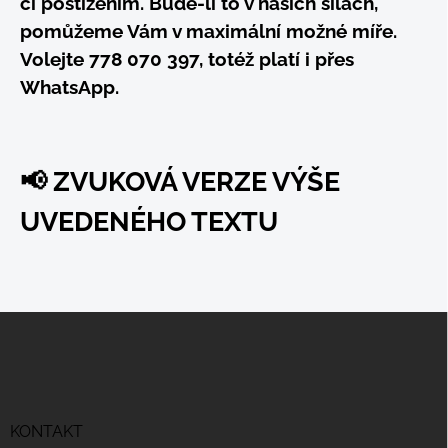
či postižením. Bude-li to v našich silách,
pomůžeme Vám v maximální možné míře.
Volejte 778 070 397, totéž platí i přes
WhatsApp.
📢
ZVUKOVÁ VERZE VÝŠE
UVEDENÉHO TEXTU
Z
á
p
a
t
í
KONTAKT