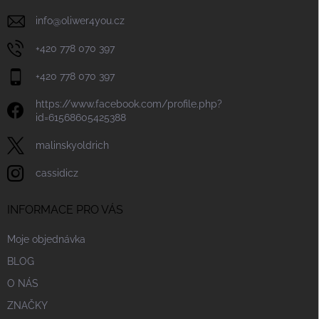
info
@
oliwer4you.cz
+420 778 070 397
+420 778 070 397
https://www.facebook.com/profile.php?
id=61568605425388
malinskyoldrich
cassidicz
INFORMACE PRO VÁS
Moje objednávka
BLOG
O NÁS
ZNAČKY