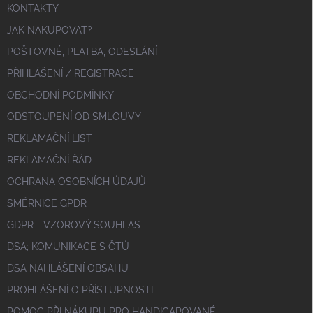
KONTAKTY
JAK NAKUPOVAT?
POŠTOVNÉ, PLATBA, ODESLÁNÍ
PŘIHLÁŠENÍ / REGISTRACE
OBCHODNÍ PODMÍNKY
ODSTOUPENÍ OD SMLOUVY
REKLAMAČNÍ LIST
REKLAMAČNÍ ŘÁD
OCHRANA OSOBNÍCH ÚDAJŮ
SMĚRNICE GPDR
GDPR - VZOROVÝ SOUHLAS
DSA; KOMUNIKACE S ČTÚ
DSA NAHLÁŠENÍ OBSAHU
PROHLÁŠENÍ O PŘÍSTUPNOSTI
POMOC PŘI NÁKUPU PRO HANDICAPOVANÉ