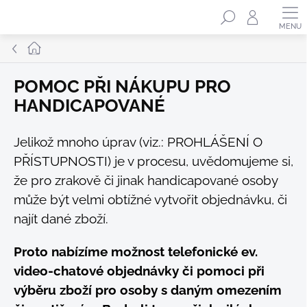
Přejít
Hledat
na
obsah
Domů
POMOC PŘI NÁKUPU PRO
HANDICAPOVANÉ
Jelikož mnoho úprav (viz.:
PROHLÁŠENÍ O
PŘÍSTUPNOSTI
) je v procesu, uvědomujeme si,
že pro zrakově či jinak handicapované osoby
může být velmi obtížné vytvořit objednávku, či
najít dané zboží.
Proto nabízíme možnost telefonické ev.
video-chatové objednávky či pomoci při
výběru zboží pro osoby s daným omezením