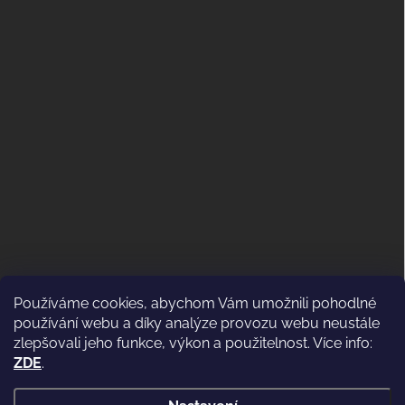
Používáme cookies, abychom Vám umožnili pohodlné
ODSTOUPENÍ OD KUPNÍ SMLOUVY
používání webu a díky analýze provozu webu neustále
(VRÁCENÍ)
zlepšovali jeho funkce, výkon a použitelnost. Více info:
ZDE
.