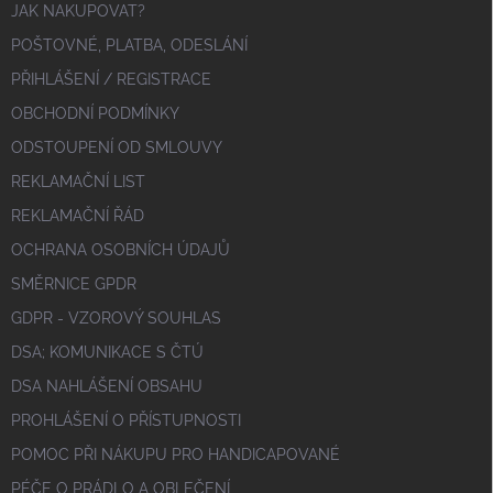
JAK NAKUPOVAT?
POŠTOVNÉ, PLATBA, ODESLÁNÍ
PŘIHLÁŠENÍ / REGISTRACE
OBCHODNÍ PODMÍNKY
ODSTOUPENÍ OD SMLOUVY
REKLAMAČNÍ LIST
REKLAMAČNÍ ŘÁD
OCHRANA OSOBNÍCH ÚDAJŮ
SMĚRNICE GPDR
GDPR - VZOROVÝ SOUHLAS
DSA; KOMUNIKACE S ČTÚ
DSA NAHLÁŠENÍ OBSAHU
PROHLÁŠENÍ O PŘÍSTUPNOSTI
POMOC PŘI NÁKUPU PRO HANDICAPOVANÉ
PÉČE O PRÁDLO A OBLEČENÍ