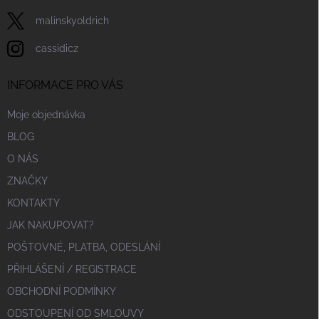
malinskyoldrich
cassidicz
INFORMACE PRO VÁS
Moje objednávka
BLOG
O NÁS
ZNAČKY
KONTAKTY
JAK NAKUPOVAT?
POŠTOVNÉ, PLATBA, ODESLÁNÍ
PŘIHLÁŠENÍ / REGISTRACE
OBCHODNÍ PODMÍNKY
ODSTOUPENÍ OD SMLOUVY