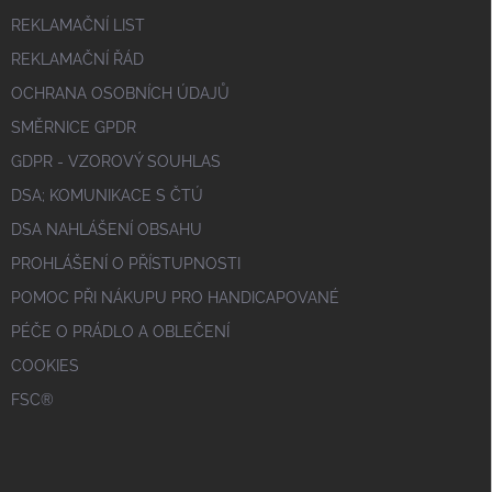
REKLAMAČNÍ LIST
REKLAMAČNÍ ŘÁD
OCHRANA OSOBNÍCH ÚDAJŮ
SMĚRNICE GPDR
GDPR - VZOROVÝ SOUHLAS
DSA; KOMUNIKACE S ČTÚ
DSA NAHLÁŠENÍ OBSAHU
PROHLÁŠENÍ O PŘÍSTUPNOSTI
POMOC PŘI NÁKUPU PRO HANDICAPOVANÉ
PÉČE O PRÁDLO A OBLEČENÍ
COOKIES
FSC®