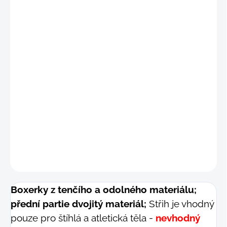
"S
"
(69 - 76 cm)
"M
"
(77 - 84 cm)
"M-
L"
(82 - 89 cm)
"L"
(87 - 94 cm
)
DETAILNÍ INFORMACE
−
+
Přidat do košíku
ZEPTAT SE
Boxerky z tenčího a odolného materiálu;
přední partie dvojitý materiál;
Střih je vhodný
pouze pro štíhlá a atletická těla -
nevhodný