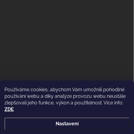
Používáme cookies, abychom Vám umožnili pohodlné
ODSTOUPENÍ OD KUPNÍ SMLOUVY
používání webu a díky analýze provozu webu neustále
(VRÁCENÍ)
zlepšovali jeho funkce, výkon a použitelnost. Více info:
ZDE
.
Nastavení