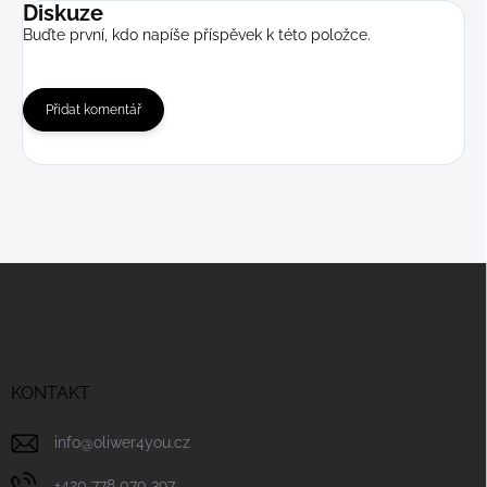
Diskuze
Buďte první, kdo napíše příspěvek k této položce.
Přidat komentář
Z
á
p
a
t
í
KONTAKT
info
@
oliwer4you.cz
+420 778 070 397