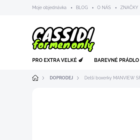
Přejít
Moje objednávka
BLOG
O NÁS
ZNAČKY
na
obsah
PRO EXTRA VELKÉ 🍆
BAREVNÉ PRÁDLO
Domů
DOPRODEJ
Delší boxerky MANVIEW S
ZNAČKA:
MANVIEW