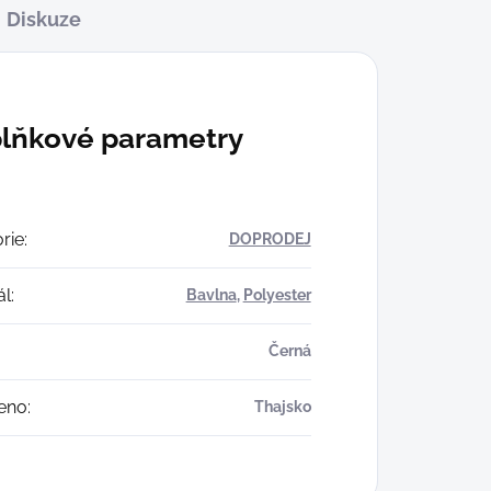
Diskuze
lňkové parametry
rie
:
DOPRODEJ
ál
:
Bavlna
,
Polyester
Černá
eno
:
Thajsko