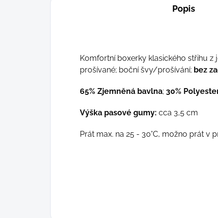
Popis
Komfortní boxerky klasického střihu z 
prošívané; boční švy/prošívání;
bez za
65% Zjemněná bavlna
;
30% Polyeste
Výška pasové gumy:
cca 3,5 cm
Prát max. na 25 - 30°C, možno prát v p