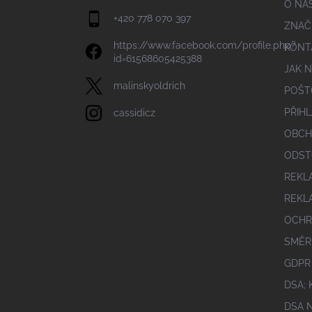
O NÁ
+420 778 070 397
ZNAČ
https://www.facebook.com/profile.php?
KONT
id=61568605425388
JAK 
malinskyoldrich
POŠT
PŘIHL
cassidicz
OBCH
ODST
REKL
REKL
OCHR
SMĚR
GDPR
DSA;
DSA 