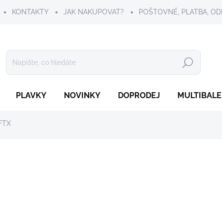
KONTAKTY
JAK NAKUPOVAT?
POŠTOVNÉ, PLATBA, OD
Hledat
PLAVKY
NOVINKY
DOPRODEJ
MULTIBALE
FTX
99 Kč
Měrná
SKLADEM
cena:
VELIKOST