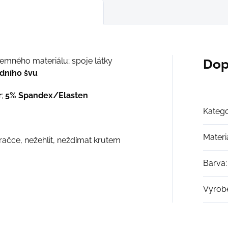
jemného materiálu; spoje látky
Dop
dního švu
r
;
5% Spandex/Elasten
Katego
Materi
račce, nežehlit, neždímat krutem
Barva
:
Vyrob