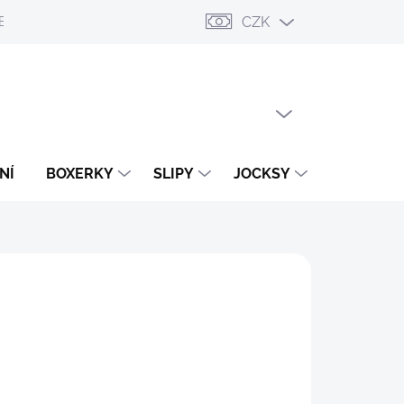
CZK
ESLÁNÍ
PŘIHLÁŠENÍ / REGISTRACE
OBCHODNÍ PODMÍNKY
PRÁZDNÝ KOŠÍK
NÁKUPNÍ
KOŠÍK
NÍ
BOXERKY
SLIPY
JOCKSY
TANGA