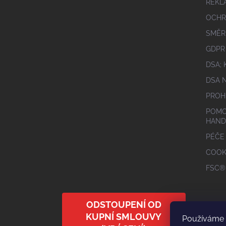
REKL
OCHR
SMĚR
GDPR
DSA;
DSA 
PROH
POMO
HAND
PÉČE
COOK
FSC®
ODSTOUPENÍ OD
KUPNÍ SMLOUVY
Používáme 