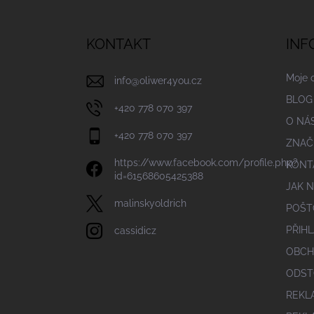
á
p
a
KONTAKT
INF
t
í
Moje 
info
@
oliwer4you.cz
BLOG
+420 778 070 397
O NÁ
+420 778 070 397
ZNAČ
https://www.facebook.com/profile.php?
KONT
id=61568605425388
JAK 
malinskyoldrich
POŠT
PŘIHL
cassidicz
OBCH
ODST
REKL