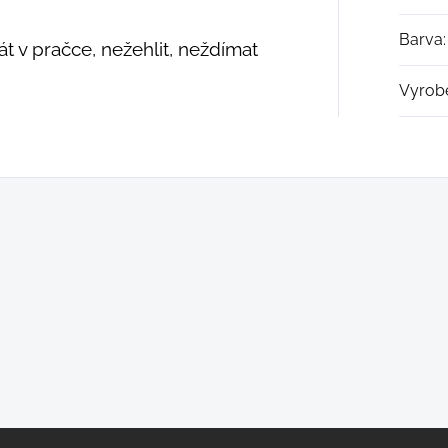
Barva
:
t v pračce, nežehlit, neždímat
Vyrob