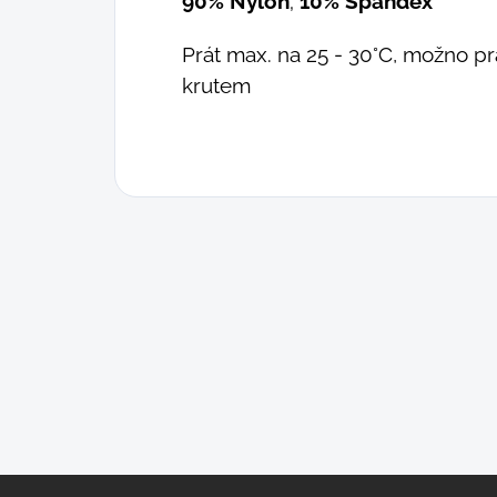
90% Nylon
;
10% Spandex
Prát max. na 25 - 30°C, možno prá
krutem
Z