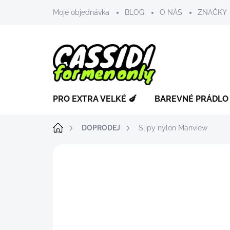
Přejít
Moje objednávka
BLOG
O NÁS
ZNAČKY
na
obsah
PRO EXTRA VELKÉ 🍆
BAREVNÉ PRÁDLO
Domů
DOPRODEJ
Slipy nylon Manview
ZNAČKA:
MANVIEW