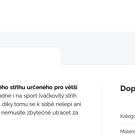
DETAILNÍ INFORMACE
ZEPTAT SE
ho střihu určeného pro větší
Dop
dné i na sport (váčkovitý střih
, díky tomu se k sobě nelepí ani
 - nemusíte zbytečně utrácet za
Katego
Materi