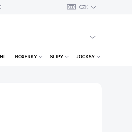
CZK
ESLÁNÍ
PŘIHLÁŠENÍ / REGISTRACE
OBCHODNÍ PODMÍNKY
PRÁZDNÝ KOŠÍK
NÁKUPNÍ
KOŠÍK
NÍ
BOXERKY
SLIPY
JOCKSY
TANGA