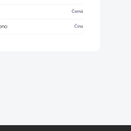
Černá
eno
:
Čína