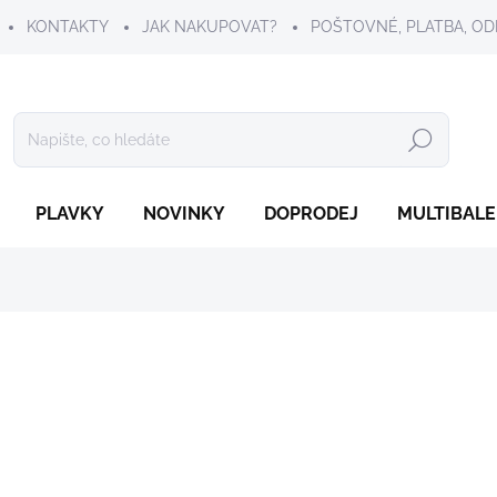
KONTAKTY
JAK NAKUPOVAT?
POŠTOVNÉ, PLATBA, OD
Hledat
PLAVKY
NOVINKY
DOPRODEJ
MULTIBALE
249 Kč
Měrná
ZVOLTE VARIANTU
cena:
VELIKOST