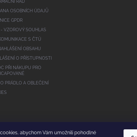
AMAČNÍ ŘÁD
ANA OSOBNÍCH ÚDAJŮ
NICE GPDR
 - VZOROVÝ SOUHLAS
 KOMUNIKACE S ČTÚ
NAHLÁŠENÍ OBSAHU
LÁŠENÍ O PŘÍSTUPNOSTI
C PŘI NÁKUPU PRO
ICAPOVANÉ
 O PRÁDLO A OBLEČENÍ
IES
cookies, abychom Vám umožnili pohodlné