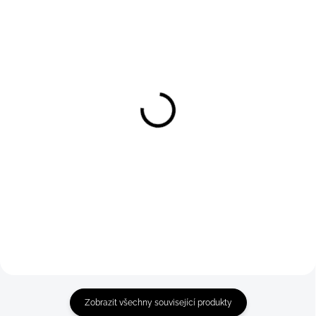
Bavlněné boxerky P-HERO
Bavlněné boxerky P-HERO
CARTOON
CARTOON
Detail
Detail
99 Kč
99 Kč
S
M
S
M
Zobrazit všechny související produkty