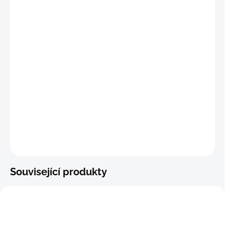
DETAILNÍ INFORMACE
−
+
Přidat do košíku
ZEPTAT SE
Související produkty