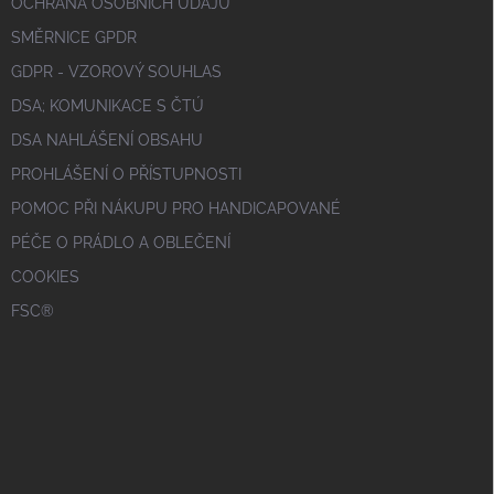
OCHRANA OSOBNÍCH ÚDAJŮ
SMĚRNICE GPDR
GDPR - VZOROVÝ SOUHLAS
DSA; KOMUNIKACE S ČTÚ
DSA NAHLÁŠENÍ OBSAHU
PROHLÁŠENÍ O PŘÍSTUPNOSTI
POMOC PŘI NÁKUPU PRO HANDICAPOVANÉ
PÉČE O PRÁDLO A OBLEČENÍ
COOKIES
FSC®