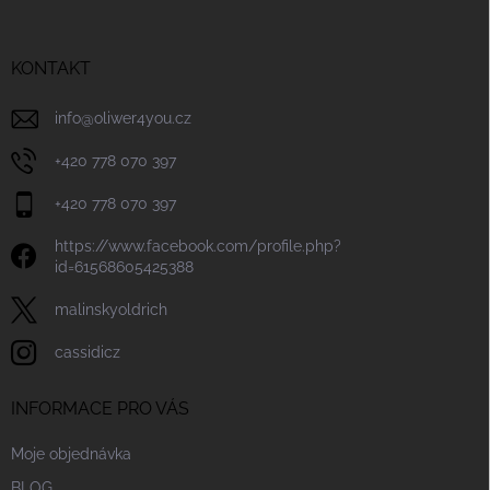
p
a
r
t
v
í
KONTAKT
k
y
v
info
@
oliwer4you.cz
ý
p
+420 778 070 397
i
s
+420 778 070 397
u
https://www.facebook.com/profile.php?
id=61568605425388
malinskyoldrich
cassidicz
INFORMACE PRO VÁS
Moje objednávka
BLOG