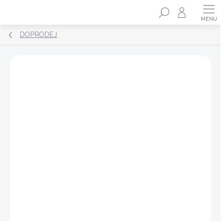
Přejít
Hledat
na
obsah
DOPRODEJ
ZNAČKA:
PINKHERO®