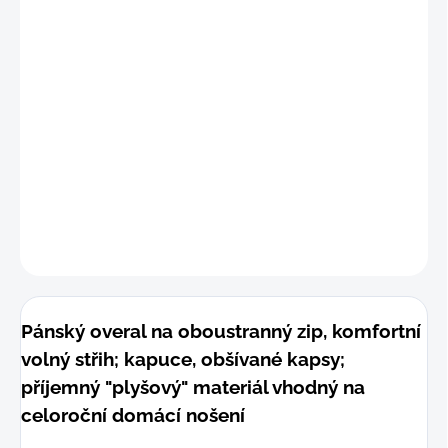
Velikost
OverSize
pro běžnou konfekční
postavu. Dobře volněji padne dle foto; výška
postavy ideálně 175 - 190 cm
DETAILNÍ INFORMACE
−
+
Přidat do košíku
ZEPTAT SE
Pánský overal na oboustranný zip, komfortní
volný střih; kapuce, obšívané kapsy;
příjemný "plyšový" materiál vhodný na
celoroční domácí nošení