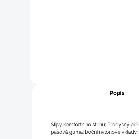
Modalové slipy
Ergonomické; Hebké
Detail
249 Kč
M
L
XL
S-M
Popis
Slipy komfortního střihu;
Prodyšný přír
pasová guma; boční nylonové vklady