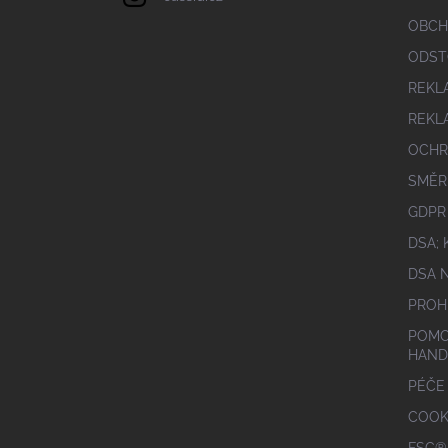
OBCH
ODST
REKL
REKL
OCHR
SMĚR
GDPR
DSA;
DSA 
PROH
POMO
HAND
PÉČE
COOK
FSC®