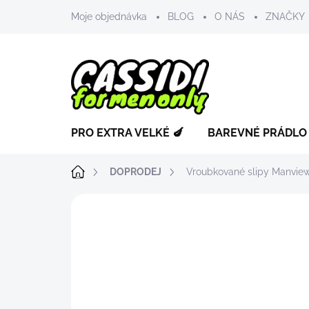
Přejít
Moje objednávka
BLOG
O NÁS
ZNAČKY
na
obsah
PRO EXTRA VELKÉ 🍆
BAREVNÉ PRÁDLO
Domů
DOPRODEJ
Vroubkované slipy Manvie
ZNAČKA:
MANVIEW