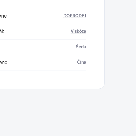
rie
:
DOPRODEJ
ál
:
Viskóza
Šedá
eno
:
Čína