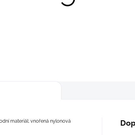
Modalové slipy
Modalové slipy
Ergonomické; Hebké
Ergonomické; Hebké
Detail
Detail
249 Kč
249 Kč
M
L
XL
M
L
XL
odní materiál; vnořená nylonová
Dop