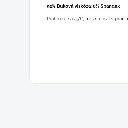
92% Buková viskóza
;
8% Spandex
Prát max. na 25°C, možno prát v pračc