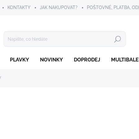
KONTAKTY
JAK NAKUPOVAT?
POŠTOVNÉ, PLATBA, OD
Hledat
PLAVKY
NOVINKY
DOPRODEJ
MULTIBALE
w
149 Kč
Měrná
ZVOLTE VARIANTU
cena:
VELIKOST