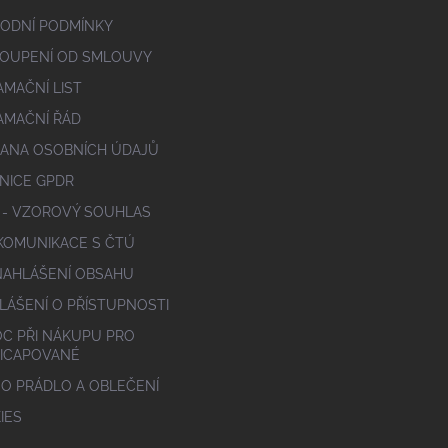
ODNÍ PODMÍNKY
OUPENÍ OD SMLOUVY
AMAČNÍ LIST
AMAČNÍ ŘÁD
ANA OSOBNÍCH ÚDAJŮ
NICE GPDR
 - VZOROVÝ SOUHLAS
 KOMUNIKACE S ČTÚ
NAHLÁŠENÍ OBSAHU
LÁŠENÍ O PŘÍSTUPNOSTI
C PŘI NÁKUPU PRO
ICAPOVANÉ
 O PRÁDLO A OBLEČENÍ
IES