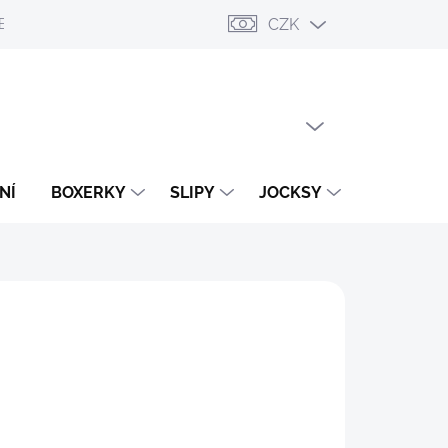
CZK
ESLÁNÍ
PŘIHLÁŠENÍ / REGISTRACE
OBCHODNÍ PODMÍNKY
PRÁZDNÝ KOŠÍK
NÁKUPNÍ
KOŠÍK
NÍ
BOXERKY
SLIPY
JOCKSY
TANGA