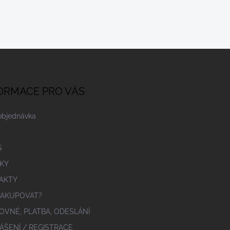
ORMACE PRO VÁS
objednávka
S
KY
AKTY
NAKUPOVAT?
OVNÉ, PLATBA, ODESLÁNÍ
ÁŠENÍ / REGISTRACE