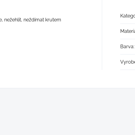
Katego
e, nežehlit, neždímat krutem
Materi
Barva
:
Vyrob