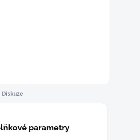
Vroubkované slipy Manview
Detail
149 Kč
M-L
Diskuze
lňkové parametry