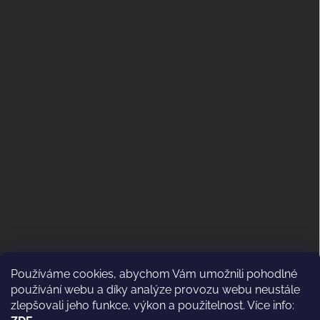
Používáme cookies, abychom Vám umožnili pohodlné
ODSTOUPENÍ OD KUPNÍ SMLOUVY
používání webu a díky analýze provozu webu neustále
(VRÁCENÍ)
zlepšovali jeho funkce, výkon a použitelnost. Více info: