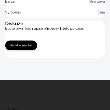
Barva
:
Oranžová
Vyrobeno
:
Čína
Diskuze
Buďte první, kdo napíše příspěvek k této položce.
Přidat komentář
Z
á
p
a
t
í
KONTAKT