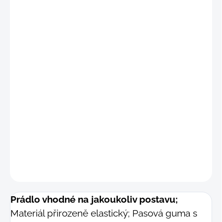
"
M"
(76 - 82 cm)
"L"
(83 - 89 cm)
"XL"
(90 - 96 cm)
"2XL"
(97 - 103 cm)
"3XL"
(104 - 110 cm
)
DETAILNÍ INFORMACE
−
+
Přidat do košíku
ZEPTAT SE
Prádlo vhodné na jakoukoliv postavu;
Materiál přirozeně elastický; Pasová guma s