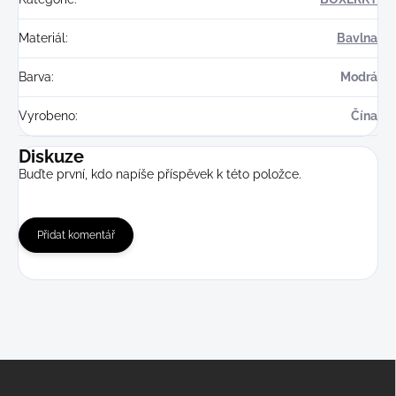
Materiál
:
Bavlna
Barva
:
Modrá
Vyrobeno
:
Čína
Diskuze
Buďte první, kdo napíše příspěvek k této položce.
Přidat komentář
Z
á