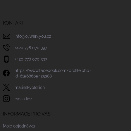
p
a
t
í
KONTAKT
info
@
oliwer4you.cz
+420 778 070 397
+420 778 070 397
https://www.facebook.com/profile.php?
id=61568605425388
malinskyoldrich
cassidicz
INFORMACE PRO VÁS
Moje objednávka