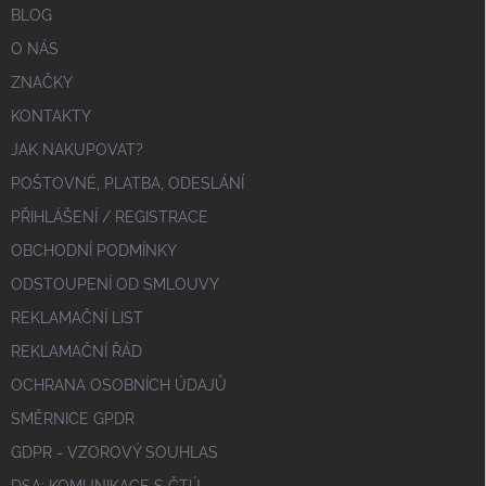
BLOG
O NÁS
ZNAČKY
KONTAKTY
JAK NAKUPOVAT?
POŠTOVNÉ, PLATBA, ODESLÁNÍ
PŘIHLÁŠENÍ / REGISTRACE
OBCHODNÍ PODMÍNKY
ODSTOUPENÍ OD SMLOUVY
REKLAMAČNÍ LIST
REKLAMAČNÍ ŘÁD
OCHRANA OSOBNÍCH ÚDAJŮ
SMĚRNICE GPDR
GDPR - VZOROVÝ SOUHLAS
DSA; KOMUNIKACE S ČTÚ