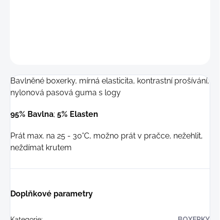
−
+
Přidat do košíku
ZEPTAT SE
Bavlněné boxerky, mírná elasticita, kontrastní prošívání,
nylonová pasová guma s logy
95% Bavlna
;
5
% Elasten
Prát max. na 25 - 30°C, možno prát v pračce, nežehlit,
neždímat krutem
Doplňkové parametry
Kategorie
:
BOXERKY