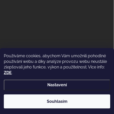
Používáme cookies, abychom Vám umožnili pohodlné
ODSTOUPENÍ OD KUPNÍ SMLOUVY
používání webu a díky analýze provozu webu neustále
(VRÁCENÍ)
zlepšovali jeho funkce, výkon a použitelnost. Více info:
ZDE
.
Nastavení
Copyright 2026
WWW.CASSIDI.CZ
. Všechna práva vyhrazena.
Souhlasím
Vytvořil Shoptet