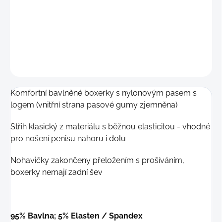
DETAILNÍ INFORMACE
−
+
Přidat do košíku
ZEPTAT SE
Komfortní bavlněné boxerky s nylonovým pasem s
logem (vnitřní strana pasové gumy zjemněna)
Střih klasický z materiálu s běžnou elasticitou - vhodné
pro nošení penisu nahoru i dolu
Nohavičky zakončeny přeložením s prošíváním,
boxerky nemají zadní šev
95% Bavlna
; 5% Elasten / Spandex