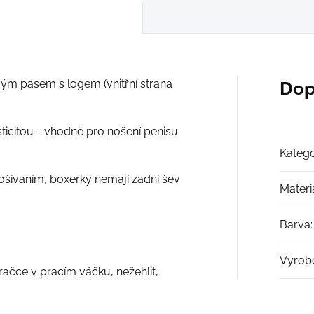
ým pasem s logem (vnitřní strana
Dop
sticitou - vhodné pro nošení penisu
Katego
šíváním, boxerky nemají zadní šev
Materi
Barva
:
Vyrob
račce v pracím váčku, nežehlit,