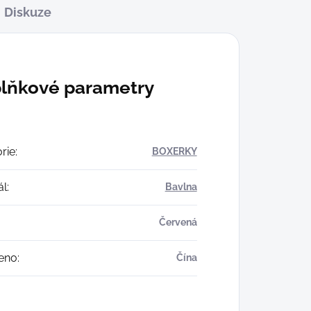
Diskuze
lňkové parametry
rie
:
BOXERKY
ál
:
Bavlna
Červená
eno
:
Čína