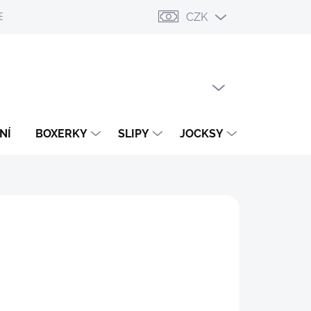
CZK
ESLÁNÍ
PŘIHLÁŠENÍ / REGISTRACE
OBCHODNÍ PODMÍNKY
PRÁZDNÝ KOŠÍK
NÁKUPNÍ
KOŠÍK
NÍ
BOXERKY
SLIPY
JOCKSY
TANGA