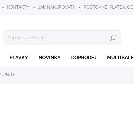
KONTAKTY
JAK NAKUPOVAT?
POŠTOVNÉ, PLATBA, OD
Hledat
PLAVKY
NOVINKY
DOPRODEJ
MULTIBALE
M UNITE
99 Kč
Měrná
ZVOLTE VARIANTU
cena:
VELIKOST