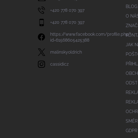
BLOG
+420 778 070 397
O NÁ
+420 778 070 397
ZNAČ
https://www.facebook.com/profile.php?
KONT
id=61568605425388
JAK 
malinskyoldrich
POŠT
PŘIHL
cassidicz
OBCH
ODST
REKL
REKL
OCHR
SMĚR
GDPR