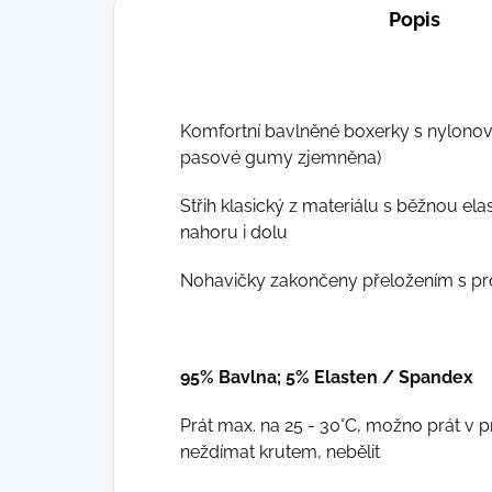
Popis
Komfortní bavlněné boxerky s nylonov
pasové gumy zjemněna)
Střih klasický z materiálu s běžnou ela
nahoru i dolu
Nohavičky zakončeny přeložením s pro
95% Bavlna
; 5% Elasten / Spandex
Prát max. na 25 - 30°C, možno prát v p
neždímat krutem, nebělit