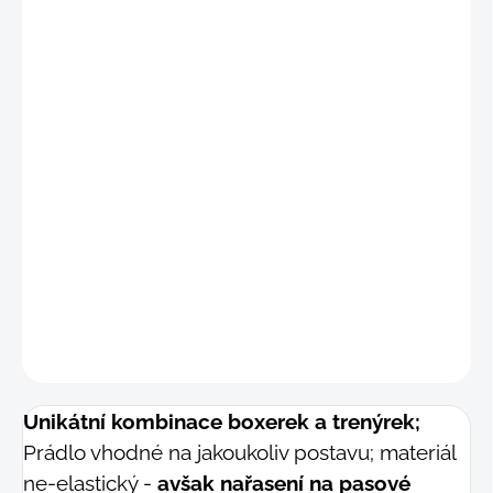
"S-M
"
(70 -
max.
77 cm)
"M
"
(74 -
max.
81 cm)
"M-
L"
(81 -
max.
88 cm)
"L"
(89 -
max.
96 cm
)
DETAILNÍ INFORMACE
−
+
Přidat do košíku
ZEPTAT SE
Unikátní kombinace boxerek a trenýrek;
Prádlo vhodné na jakoukoliv postavu; materiál
ne-elastický -
avšak nařasení na pasové