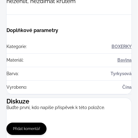
nežehlit, neždímat krutem
Doplňkové parametry
Kategorie
:
BOXERKY
Materiál
:
Bavlna
Barva
:
Tyrkysová
Vyrobeno
:
Čína
Diskuze
Buďte první, kdo napíše příspěvek k této položce.
Přidat komentář