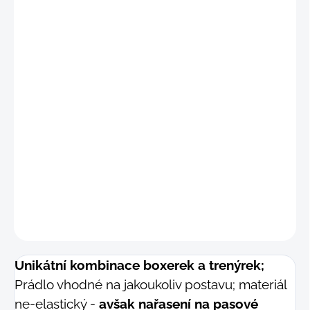
"S-M
"
(70 - 77 cm)
"M
"
(74 - 81 cm)
"M-
L"
(81 - 88 cm)
"L"
(89 - 96 cm
)
DETAILNÍ INFORMACE
−
+
Přidat do košíku
ZEPTAT SE
Unikátní kombinace boxerek a trenýrek;
Prádlo vhodné na jakoukoliv postavu; materiál
ne-elastický -
avšak nařasení na pasové