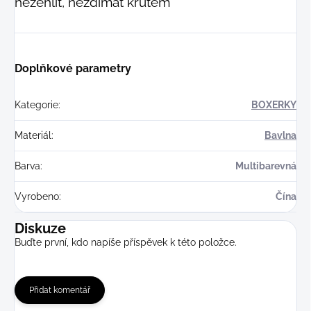
nežehlit, neždímat krutem
Doplňkové parametry
Kategorie
:
BOXERKY
Materiál
:
Bavlna
Barva
:
Multibarevná
Vyrobeno
:
Čína
Diskuze
Buďte první, kdo napíše příspěvek k této položce.
Přidat komentář