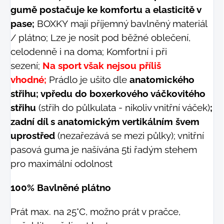
gumě postačuje ke komfortu a elasticitě v
pase;
BOXKY mají příjemný bavlněný materiál
/ plátno; Lze je nosit pod běžné oblečení,
celodenně i na doma; Komfortní i při
sezení;
Na sport však nejsou příliš
vhodné;
Prádlo je ušito dle
anatomického
střihu; vpředu do boxerkového váčkovitého
střihu
(střih do půlkulata - nikoliv vnitřní váček)
;
zadní díl s anatomickým vertikálním švem
uprostřed
(nezařezává se mezi půlky); vnitřní
pasová guma je našívána 5ti řadým stehem
pro maximální odolnost
100% Bavlněné plátno
Prát max. na 25°C, možno prát v pračce,