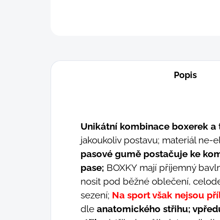
Popis
Unikátní kombinace boxerek a 
jakoukoliv postavu; materiál ne-e
pasové gumě postačuje ke komfo
pase;
BOXKY mají příjemný bavlně
nosit pod běžné oblečení, celode
sezení;
Na sport však nejsou pří
dle
anatomického střihu; vpře