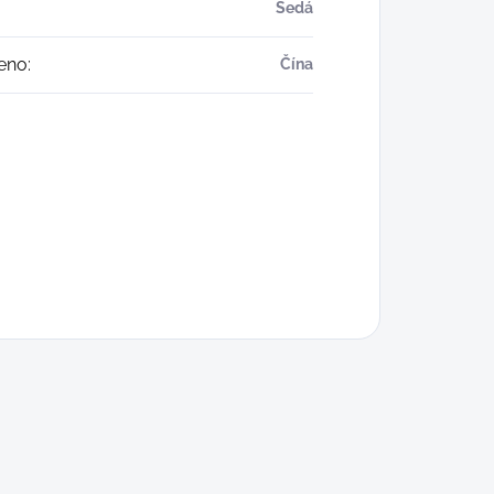
Šedá
eno
:
Čína