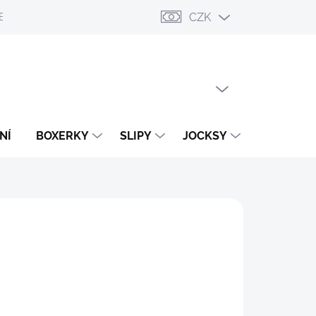
CZK
ESLÁNÍ
PŘIHLÁŠENÍ / REGISTRACE
OBCHODNÍ PODMÍNKY
PRÁZDNÝ KOŠÍK
NÁKUPNÍ
KOŠÍK
NÍ
BOXERKY
SLIPY
JOCKSY
TANGA