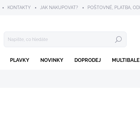
KONTAKTY
JAK NAKUPOVAT?
POŠTOVNÉ, PLATBA, OD
Hledat
PLAVKY
NOVINKY
DOPRODEJ
MULTIBALE
319 Kč
Měrná
ZVOLTE VARIANTU
cena:
VELIKOST