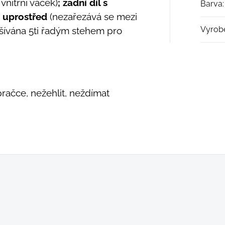
 vnitřní váček)
; zadní díl s
Barva
:
 uprostřed
(nezařezává se mezi
Vyrob
ašívána 5ti řadým stehem pro
pračce, nežehlit, neždímat