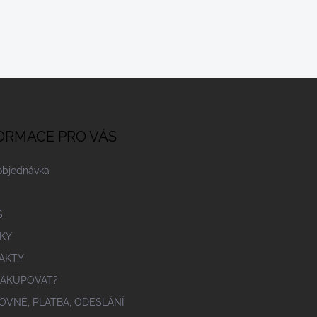
ORMACE PRO VÁS
objednávka
S
KY
AKTY
NAKUPOVAT?
OVNÉ, PLATBA, ODESLÁNÍ