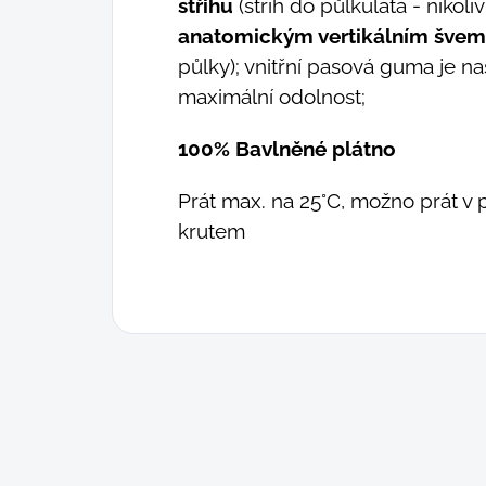
střihu
(střih do půlkulata - nikoliv
anatomickým vertikálním švem
půlky); vnitřní pasová guma je n
maximální odolnost;
100% Bavlněné plátno
Prát max. na 25°C, možno prát v 
krutem