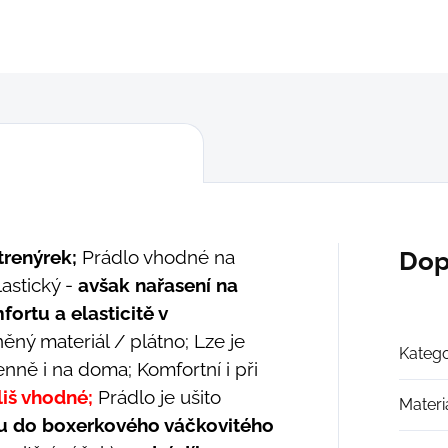
DETAILNÍ INFORMACE
ZEPTAT SE
trenýrek;
Prádlo vhodné na
Dop
lastický -
avšak nařasení na
rtu a elasticitě v
ný materiál / plátno; Lze je
Katego
nně i na doma; Komfortní i při
liš vhodné;
Prádlo je ušito
Materi
du do boxerkového váčkovitého