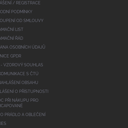
ÁŠENÍ / REGISTRACE
ODNÍ PODMÍNKY
OUPENÍ OD SMLOUVY
AMAČNÍ LIST
AMAČNÍ ŘÁD
ANA OSOBNÍCH ÚDAJŮ
NICE GPDR
 - VZOROVÝ SOUHLAS
 KOMUNIKACE S ČTÚ
NAHLÁŠENÍ OBSAHU
LÁŠENÍ O PŘÍSTUPNOSTI
C PŘI NÁKUPU PRO
ICAPOVANÉ
 O PRÁDLO A OBLEČENÍ
IES