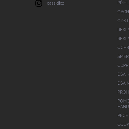
PŘIHL
cassidicz
OBCH
ODST
REKL
REKL
OCHR
SMĚR
GDPR
DSA;
DSA 
PROH
POMO
HAND
PÉČE
COOK