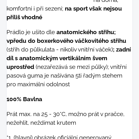
komfortní i při sezení;
na sport však nejsou
příliš vhodné
Prádlo je ušito dle
anatomického střihu;
vpředu do boxerkového váčkovitého střihu
(střih do půlkulata - nikoliv vnitřní váček)
; zadní
díl s anatomickým vertikálním švem
uprostřed
(nezařezává se mezi půlky); vnitřní
pasová guma je našívána 5ti řadým stehem
pro maximální odolnost
100% Bavlna
Prát max. na 25 - 30°C, možno prát v pračce,
nežehlit, neždímat krutem
*1. (hlavní) obrázek oficiální generovaný