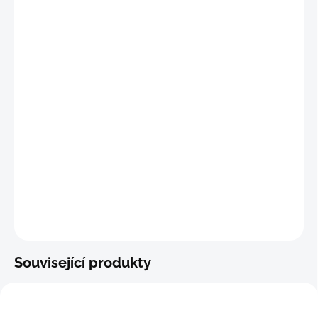
"S-M
"
(70 - 77 cm)
"M
"
(74 - 81 cm)
"M-
L"
(81 - 88 cm)
"L"
(89 - 96 cm)
DETAILNÍ INFORMACE
−
+
Přidat do košíku
ZEPTAT SE
Související produkty