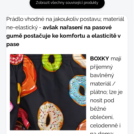
Zobrazit všechny související produkty
Prádlo vhodné na jakoukoliv postavu; materiál
ne-elastický -
avšak nařasení na pasové
gumě postačuje ke komfortu a elasticitě v
pase
BOXKY
mají
příjemný
bavlněný
materiál /
plátno; lze je
nosit pod
běžné
oblečení,
celodenně i
na doma;