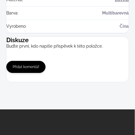
Barva
:
Multibarevná
Vyrobeno
:
Čína
Diskuze
Buďte první, kdo napíše příspěvek k této položce.
Přidat komentář
Z
á
p
a