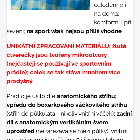
celodenně i
na doma;
komfortní i při
sezení;
na sport však nejsou příliš vhodné
UNIKÁTNÍ ZPRACOVÁNÍ MATERIÁLU: žluté
čtverečky jsou tvořeny mikrootvory
(nejčastěji se používají ve sportovním
prádle); celek se tak stává mnohem více
prodyšný
Prádlo je ušito dle
anatomického střihu;
vpředu do boxerkového váčkovitého střihu
(střih do půlkulata - nikoliv vnitřní váček)
; zadní
díl s anatomickým vertikálním švem
uprostřed
(nezařezává se mezi půlky); vnitřní
pasová guma je našívána 5ti řadým stehem