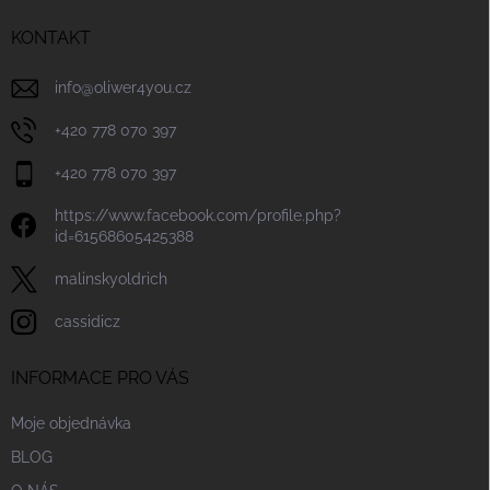
t
í
KONTAKT
info
@
oliwer4you.cz
+420 778 070 397
+420 778 070 397
https://www.facebook.com/profile.php?
id=61568605425388
malinskyoldrich
cassidicz
INFORMACE PRO VÁS
Moje objednávka
BLOG