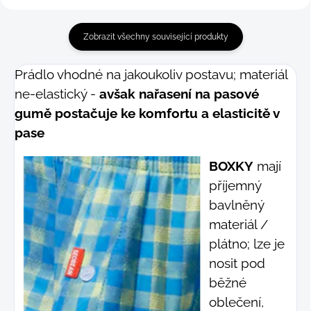
Zobrazit všechny související produkty
Prádlo vhodné na jakoukoliv postavu; materiál
ne-elastický -
avšak nařasení na pasové
gumě postačuje ke komfortu a elasticitě v
pase
BOXKY
mají
příjemný
bavlněný
materiál /
plátno; lze je
nosit pod
běžné
oblečení,