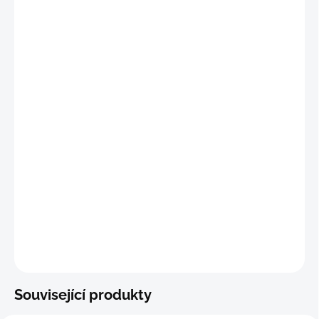
✅ Vpředu
průlez
se 2ma knoflíčky
"S-M
"
(70 - 77 cm)
"M
"
(74 - 81 cm)
"M-
L"
(81 - 88 cm)
"L"
(89 - 96 cm)
DETAILNÍ INFORMACE
−
+
Přidat do košíku
ZEPTAT SE
Související produkty