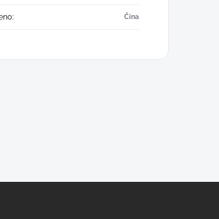
eno
:
Čína