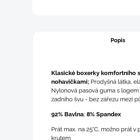
Popis
Klasické boxerky komfortního st
nohavičkami;
Prodyšná látka, ela
Nylonová pasová guma s logem z
zadního švu - bez zářezu mezi pů
92% Bavlna
;
8% Spandex
Prát max. na 25°C, možno prát v 
krutem