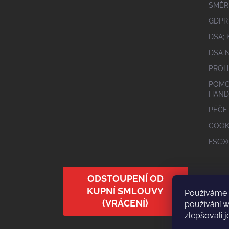
SMĚR
GDPR
DSA;
DSA 
PROH
POMO
HAND
PÉČE
COOK
FSC®
ODSTOUPENÍ OD
KUPNÍ SMLOUVY
Používáme 
(VRÁCENÍ)
používání 
zlepšovali j