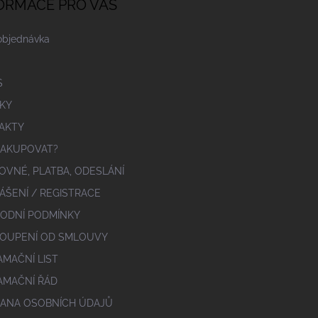
ORMACE PRO VÁS
objednávka
S
KY
AKTY
NAKUPOVAT?
OVNÉ, PLATBA, ODESLÁNÍ
ÁŠENÍ / REGISTRACE
ODNÍ PODMÍNKY
OUPENÍ OD SMLOUVY
AMAČNÍ LIST
AMAČNÍ ŘÁD
ANA OSOBNÍCH ÚDAJŮ