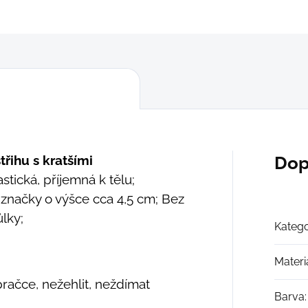
ZEPTAT SE
řihu s kratšími
Dop
stická, příjemná k tělu;
načky o výšce cca 4,5 cm; Bez
lky;
Katego
Materi
pračce, nežehlit, neždímat
Barva
: