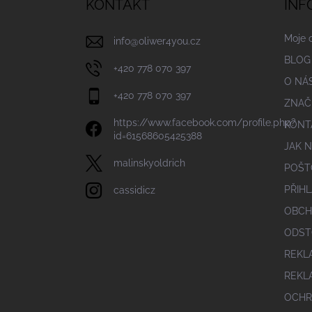
a
KONTAKT
INF
t
í
Moje 
info
@
oliwer4you.cz
BLOG
+420 778 070 397
O NÁ
+420 778 070 397
ZNAČ
https://www.facebook.com/profile.php?
KONT
id=61568605425388
JAK 
malinskyoldrich
POŠT
PŘIHL
cassidicz
OBCH
ODST
REKL
REKL
OCHR