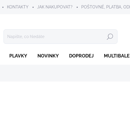
KONTAKTY
JAK NAKUPOVAT?
POŠTOVNÉ, PLATBA, OD
Hledat
PLAVKY
NOVINKY
DOPRODEJ
MULTIBALE
199 Kč
Měrná
SKLADEM
cena:
VELIKOST