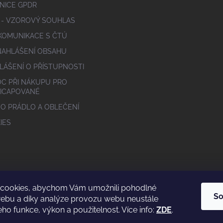
NICE GPDR
 - VZOROVÝ SOUHLAS
 KOMUNIKACE S ČTÚ
NAHLÁŠENÍ OBSAHU
LÁŠENÍ O PŘÍSTUPNOSTI
C PŘI NÁKUPU PRO
ICAPOVANÉ
 O PRÁDLO A OBLEČENÍ
IES
cookies, abychom Vám umožnili pohodlné
So
webu a díky analýze provozu webu neustále
eho funkce, výkon a použitelnost. Více info:
ZDE
.