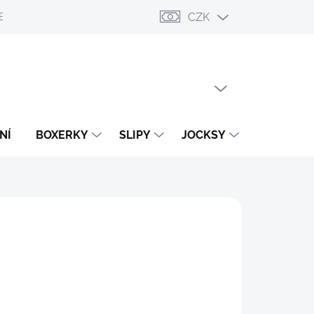
CZK
ESLÁNÍ
PŘIHLÁŠENÍ / REGISTRACE
OBCHODNÍ PODMÍNKY
PRÁZDNÝ KOŠÍK
NÁKUPNÍ
KOŠÍK
NÍ
BOXERKY
SLIPY
JOCKSY
TANGA