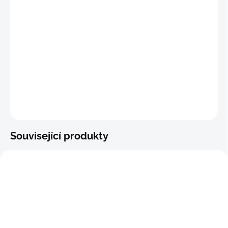
"L"
(85 - 92 cm)
"XL"
(93 - 98 cm)
DETAILNÍ INFORMACE
−
+
Přidat do košíku
ZEPTAT SE
Související produkty