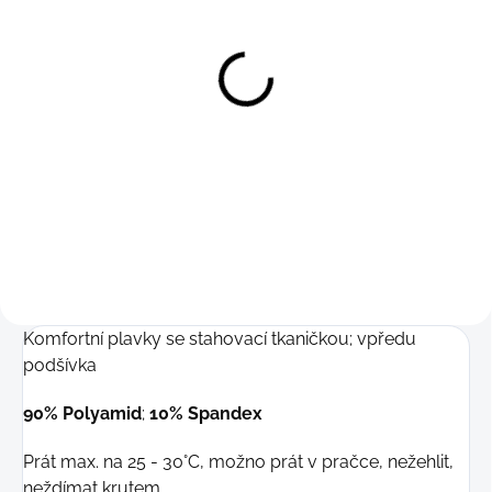
Vzorované plavky Dukeboy
Detail
339 Kč
S-M
Komfortní plavky se stahovací tkaničkou; vpředu
podšívka
90% Polyamid
;
10% Spandex
Prát max. na 25 - 30°C, možno prát v pračce, nežehlit,
neždímat krutem