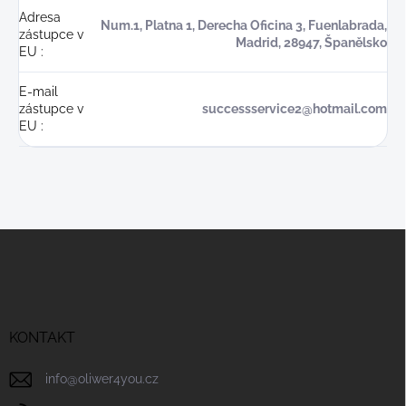
Adresa
Num.1, Platna 1, Derecha Oficina 3, Fuenlabrada,
zástupce v
Madrid, 28947, Španělsko
EU
:
E-mail
zástupce v
successservice2@hotmail.com
EU
:
Z
á
p
a
t
í
KONTAKT
info
@
oliwer4you.cz