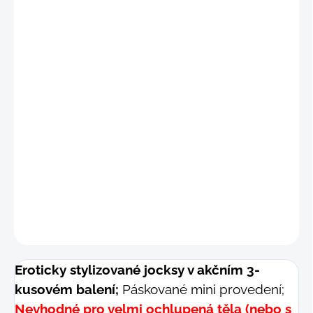
🚧
NEVHODNÉ PRO "CHLUPÁČE"
"S"
(69 - 76 cm)
"
M"
(77 - 85 cm)
"L"
(86 - 94 cm)
"XL"
(95 - 103 cm)
DETAILNÍ INFORMACE
−
+
Přidat do košíku
ZEPTAT SE
Eroticky stylizované jocksy v akčním 3-
kusovém balení;
Páskované mini provedení;
Nevhodné pro velmi ochlupená těla (nebo s