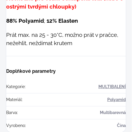
ostrými tvrdými chloupky)
88% Polyamid
;
12% Elasten
Prát max. na 25 - 30°C, možno prát v pračce,
nežehlit, neždímat krutem
Doplňkové parametry
Kategorie
:
MULTIBALENÍ
Materiál
:
Polyamid
Barva
:
Multibarevná
Vyrobeno
:
Čína