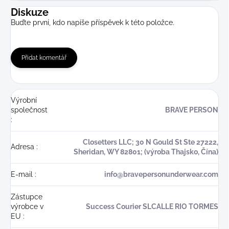
Diskuze
Buďte první, kdo napíše příspěvek k této položce.
Přidat komentář
Výrobní
společnost
BRAVE PERSON
:
Closetters LLC; 30 N Gould St Ste 27222,
Adresa
:
Sheridan, WY 82801; (výroba Thajsko, Čína)
E-mail
:
info@bravepersonunderwear.com
Zástupce
výrobce v
Success Courier SLCALLE RIO TORMES
EU
: