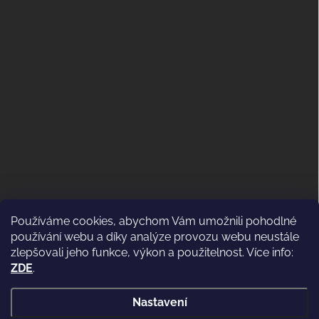
Používáme cookies, abychom Vám umožnili pohodlné
ODSTOUPENÍ OD KUPNÍ SMLOUVY
používání webu a díky analýze provozu webu neustále
(VRÁCENÍ)
zlepšovali jeho funkce, výkon a použitelnost. Více info:
ZDE
.
Nastavení