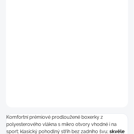
"S
"
(68 - 75 cm)
"
M"
(76 - 82 cm)
"L"
(83 - 89 cm)
"XL"
(90 - 96 cm)
"2XL"
(97 - 103 cm)
"3XL"
(104 - 110 cm
)
DETAILNÍ INFORMACE
−
+
Přidat do košíku
ZEPTAT SE
Komfortní prémiové prodloužené boxerky z
polyesterového vlákna s mikro otvory vhodné i na
sport; klasický pohodlný střih bez zadního švu;
skvěle