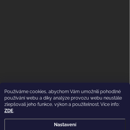
Používáme cookies, abychom Vám umožnili pohodlné
ODSTOUPENÍ OD KUPNÍ SMLOUVY
používání webu a díky analýze provozu webu neustále
(VRÁCENÍ)
zlepšovali jeho funkce, výkon a použitelnost. Více info:
ZDE
.
Nastavení