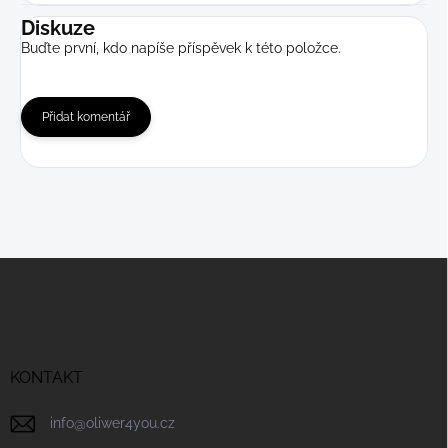
Diskuze
Buďte první, kdo napíše příspěvek k této položce.
Přidat komentář
Z
á
p
a
t
í
KONTAKT
info
@
oliwer4you.cz