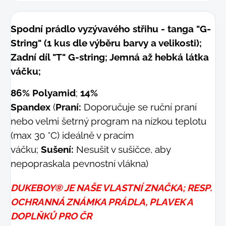
Spodní prádlo vyzývavého střihu - tanga "G-
String" (1 kus dle výběru barvy a velikosti);
Zadní díl "T" G-string; Jemná až hebká látka
váčku;
86% Polyamid
;
14%
Spandex
(
Praní:
Doporučuje se ruční praní
nebo velmi šetrný program na nízkou teplotu
(max 30 °C) ideálně v pracím
váčku;
Sušení:
Nesušit v sušičce, aby
nepopraskala pevnostní vlákna)
DUKEBOY® JE NAŠE VLASTNÍ ZNAČKA; RESP.
OCHRANNÁ ZNÁMKA PRÁDLA, PLAVEK A
DOPLŇKŮ PRO ČR