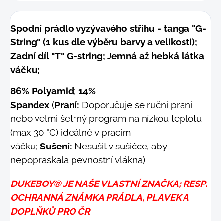
Spodní prádlo vyzývavého střihu - tanga "G-
String" (1 kus dle výběru barvy a velikosti);
Zadní díl "T" G-string; Jemná až hebká látka
váčku;
86% Polyamid
;
14%
Spandex
(
Praní:
Doporučuje se ruční praní
nebo velmi šetrný program na nízkou teplotu
(max 30 °C) ideálně v pracím
váčku;
Sušení:
Nesušit v sušičce, aby
nepopraskala pevnostní vlákna)
DUKEBOY® JE NAŠE VLASTNÍ ZNAČKA; RESP.
OCHRANNÁ ZNÁMKA PRÁDLA, PLAVEK A
DOPLŇKŮ PRO ČR