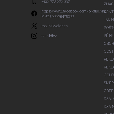
+420 778 070 397
ZNAČ
https://www.facebook.com/profile.php?
KONT
id=61568605425388
JAK 
malinskyoldrich
POŠT
PŘIHL
cassidicz
OBCH
ODST
REKL
REKL
OCHR
SMĚR
GDPR
DSA;
DSA 