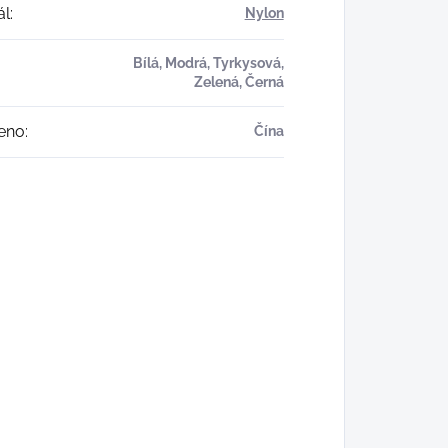
ál
:
Nylon
Bílá, Modrá, Tyrkysová,
Zelená, Černá
eno
:
Čína