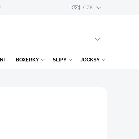
CZK
ESLÁNÍ
PŘIHLÁŠENÍ / REGISTRACE
OBCHODNÍ PODMÍNKY
PRÁZDNÝ KOŠÍK
NÁKUPNÍ
KOŠÍK
NÍ
BOXERKY
SLIPY
JOCKSY
TANGA