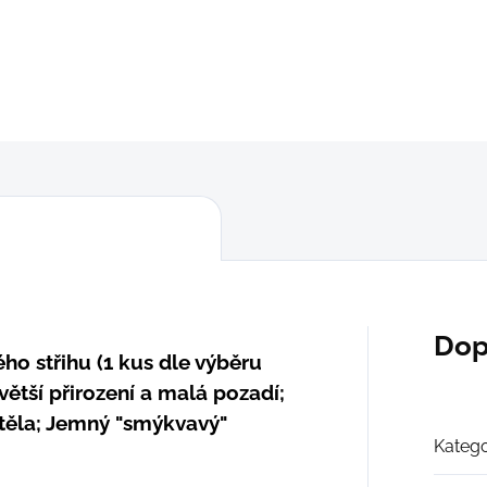
"XL"
(93 -
max.
101 cm)
DETAILNÍ INFORMACE
ZEPTAT SE
Dop
o střihu (1 kus dle výběru
větší přirození a malá pozadí;
á těla; Jemný "smýkvavý"
Katego