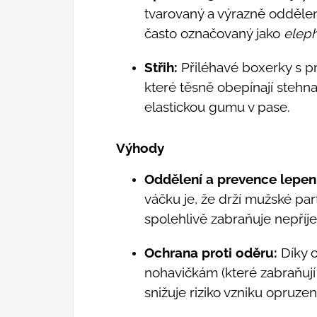
tvarovaný a výrazně oddělen
často označovaný jako
eleph
Střih:
Přiléhavé boxerky s p
které těsně obepínají stehn
elastickou gumu v pase.
Výhody
Oddělení a prevence lepení
váčku je, že drží mužské part
spolehlivě zabraňuje nepříj
Ochrana proti oděru:
Díky o
nohavičkám (které zabraňují
snižuje riziko vzniku opruzen