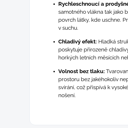
Rychleschnoucí a prodyšn
samotného vlákna tak jako b
povrch látky, kde uschne. P
v suchu.
Chladivý efekt:
Hladká stru
poskytuje přirozeně chladivý
horkých letních měsících neb
Volnost bez tlaku:
Tvarovaný
prostoru bez jakéhokoliv n
svírání, což přispívá k vys
nošení.