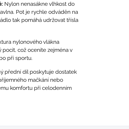
é:
Nylon nenasákne vlhkost do
avlna. Pot je rychle odváděn na
rádlo tak pomáhá udržovat třísla
ktura nylonového vlákna
 pocit, což oceníte zejména v
o při sportu.
 přední díl poskytuje dostatek
epříjemného mačkání nebo
okému komfortu při celodenním