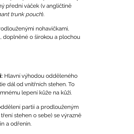
ý přední váček (v angličtině
ant trunk pouch
).
rodlouženými nohavičkami,
a, doplněné o širokou a plochou
:
Hlavní výhodou odděleného
ie dál od vnitřních stehen. To
emnému lepení kůže na kůži.
ddělení partií a prodlouženým
 tření stehen o sebe) se výrazně
in a odřenin.