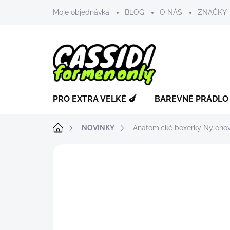
Přejít
Moje objednávka
BLOG
O NÁS
ZNAČKY
na
obsah
PRO EXTRA VELKÉ 🍆
BAREVNÉ PRÁDLO
Domů
NOVINKY
Anatomické boxerky
Nylonov
ZNAČKA:
MANVIEW