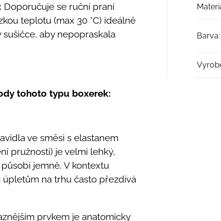
:
Doporučuje se ruční praní
Materi
kou teplotu (max 30 °C) ideálně
v sušičce, aby nepopraskala
Barva
:
Vyrob
hody tohoto typu boxerek:
avidla ve směsi s elastanem
 pružnosti) je velmi lehký,
 působí jemně. V kontextu
 úpletům na trhu často přezdívá
znějším prvkem je anatomicky