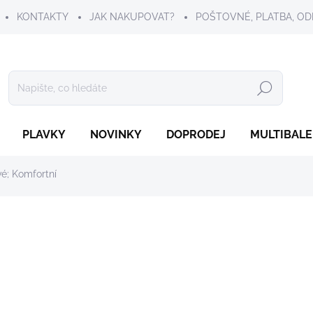
KONTAKTY
JAK NAKUPOVAT?
POŠTOVNÉ, PLATBA, OD
Hledat
PLAVKY
NOVINKY
DOPRODEJ
MULTIBALE
é; Komfortní
299 Kč
Měrná
ZVOLTE VARIANTU
cena:
BARVA