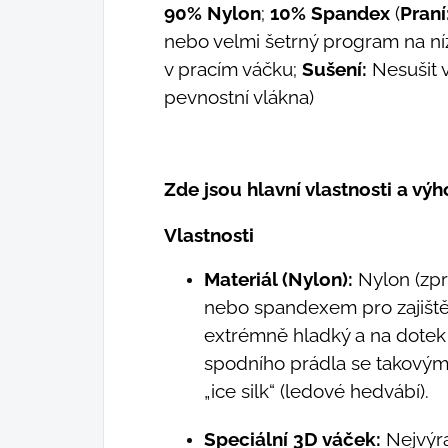
90% Nylon
;
10% Spandex
(
Praní
nebo velmi šetrný program na níz
v pracím váčku;
Sušení:
Nesušit 
pevnostní vlákna)
Zde jsou hlavní vlastnosti a vý
Vlastnosti
Materiál (Nylon):
Nylon (zpr
nebo spandexem pro zajištění
extrémně hladký a na dotek
spodního prádla se takovým
„ice silk“ (ledové hedvábí).
Speciální 3D váček:
Nejvýra