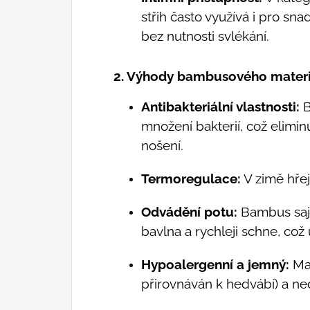
střih často využívá i pro sna
bez nutnosti svlékání.
2. Výhody bambusového mater
Antibakteriální vlastnosti:
B
množení bakterií, což elimin
nošení.
Termoregulace:
V zimě hřeje
Odvádění potu:
Bambus saj
bavlna a rychleji schne, což
Hypoalergenní a jemný:
Mat
přirovnáván k hedvábí) a ned