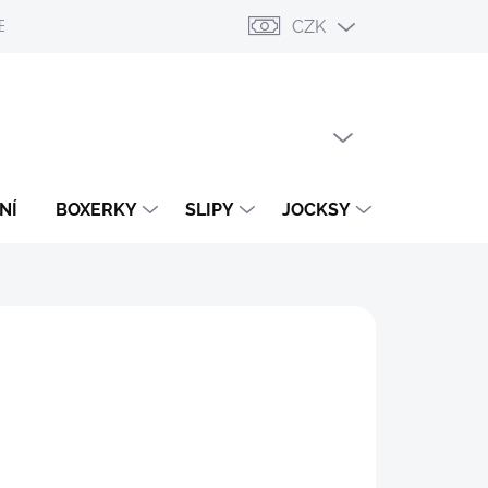
CZK
ESLÁNÍ
PŘIHLÁŠENÍ / REGISTRACE
OBCHODNÍ PODMÍNKY
PRÁZDNÝ KOŠÍK
NÁKUPNÍ
KOŠÍK
NÍ
BOXERKY
SLIPY
JOCKSY
TANGA