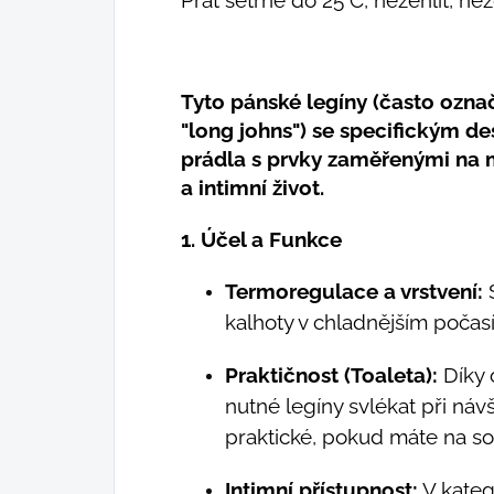
Tyto pánské legíny (často ozn
"long johns") se specifickým d
prádla s prvky zaměřenými na 
a intimní život.
1. Účel a Funkce
Termoregulace a vrstvení:
S
kalhoty v chladnějším počasí
Praktičnost (Toaleta):
Díky 
nutné legíny svlékat při návš
praktické, pokud máte na so
Intimní přístupnost:
V kateg