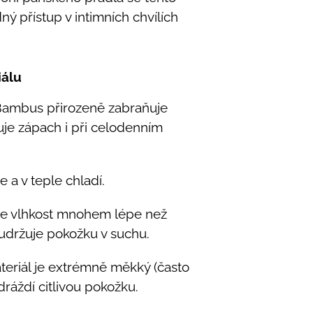
dný přístup v intimních chvílích
iálu
ambus přirozeně zabraňuje
uje zápach i při celodenním
 a v teple chladí.
e vlhkost mnohem lépe než
 udržuje pokožku v suchu.
eriál je extrémně měkký (často
ráždí citlivou pokožku.