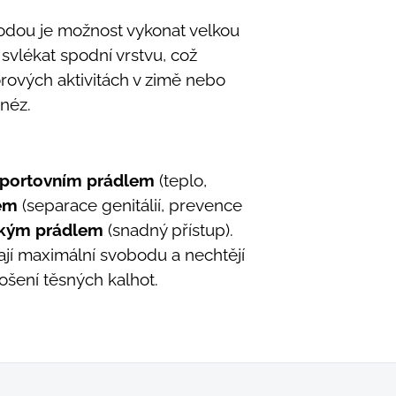
odou je možnost vykonat velkou
 svlékat spodní vrstvu, což
orových aktivitách v zimě nebo
néz.
sportovním prádlem
(teplo,
em
(separace genitálií, prevence
ckým prádlem
(snadný přístup).
dají maximální svobodu a nechtějí
ošení těsných kalhot.