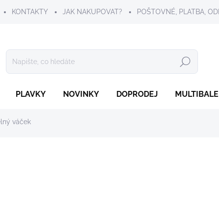
KONTAKTY
JAK NAKUPOVAT?
POŠTOVNÉ, PLATBA, OD
Hledat
PLAVKY
NOVINKY
DOPRODEJ
MULTIBALE
lný váček
439 Kč
Měrná
SKLADEM
cena:
VELIKOST