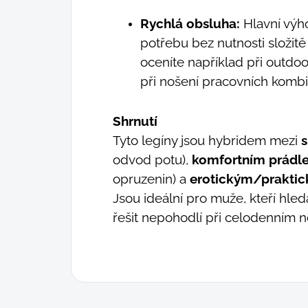
Rychlá obsluha:
Hlavní výh
potřebu bez nutnosti složitě
oceníte například při outdo
při nošení pracovních kombi
Shrnutí
Tyto legíny jsou hybridem mezi
odvod potu),
komfortním prádl
opruzenin) a
erotickým/prakti
Jsou ideální pro muže, kteří hle
řešit nepohodlí při celodenním n