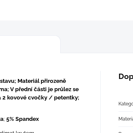
ZEPTAT SE
Dop
stavu; Materiál přirozeně
; V přední části je průlez se
 2 kovové cvočky / petentky;
Katego
za
;
5% Spandex
Materi
eždímat krutem