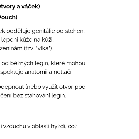
Otvory a váček)
Pouch)
k odděluje genitálie od stehen.
lepení kůže na kůži,
inám (tzv. "vlka").
l od běžných legín, které mohou
espektuje anatomii a netlačí.
depnout (nebo využít otvor pod
čení bez stahování legín.
í vzduchu v oblasti hýždí, což