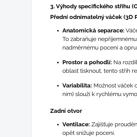
3. Výhody specifického střihu (
Přední odnímatelný váček (3D 
Anatomická separace:
Váče
To zabraňuje nepříjemnému 
nadměrnému pocení a opruzen
Prostor a pohodlí:
Na rozdí
oblast tisknout, tento střih r
Variabilita:
Možnost váček o
ním) slouží k rychlému vymo
Zadní otvor
Ventilace:
Zajišťuje prouděn
opět snižuje pocení.