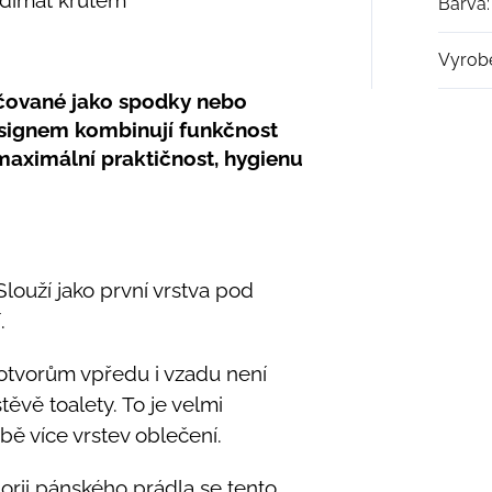
Barva
:
Vyrob
ačované jako spodky nebo
esignem kombinují funkčnost
maximální praktičnost, hygienu
louží jako první vrstva pod
.
otvorům vpředu i vzadu není
těvě toalety. To je velmi
bě více vrstev oblečení.
orii pánského prádla se tento