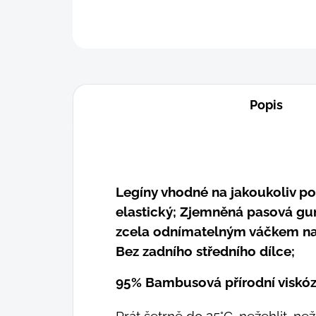
Popis
Legíny vhodné na jakoukoliv po
elastický; Zjemněná pasová guma
zcela odnímatelným váčkem na
Bez zadního středního dílce;
95% Bambusová přírodní viskó
Prát šetrně do 25°C, nežehlit, n