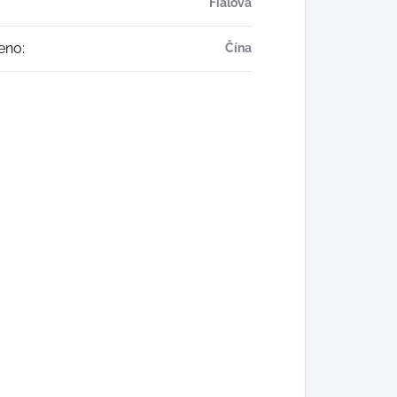
Fialová
eno
:
Čína