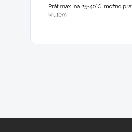
Prát max. na 25-40°C, možno prát
krutem
Z
á