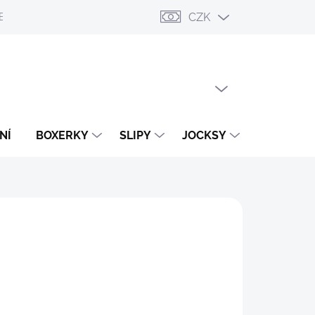
CZK
ESLÁNÍ
PŘIHLÁŠENÍ / REGISTRACE
OBCHODNÍ PODMÍNKY
PRÁZDNÝ KOŠÍK
NÁKUPNÍ
KOŠÍK
NÍ
BOXERKY
SLIPY
JOCKSY
TANGA