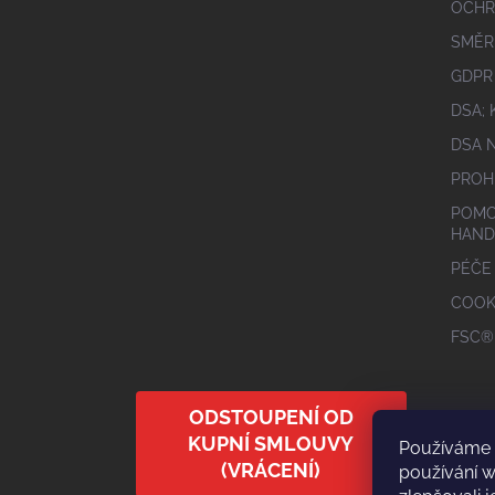
OCHR
SMĚR
GDPR
DSA;
DSA 
PROH
POMO
HAND
PÉČE
COOK
FSC®
ODSTOUPENÍ OD
KUPNÍ SMLOUVY
Používáme 
(VRÁCENÍ)
používání 