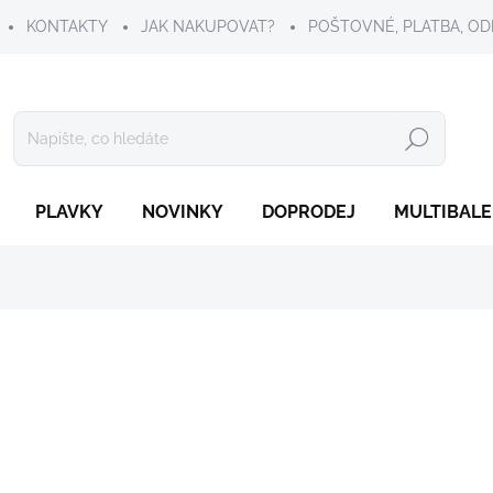
KONTAKTY
JAK NAKUPOVAT?
POŠTOVNÉ, PLATBA, OD
Hledat
PLAVKY
NOVINKY
DOPRODEJ
MULTIBALE
249 Kč
Měrná
ZVOLTE VARIANTU
cena:
VELIKOST