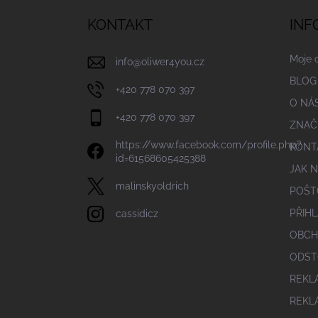
p
a
KONTAKT
INF
t
í
Moje 
info
@
oliwer4you.cz
BLOG
+420 778 070 397
O NÁ
+420 778 070 397
ZNAČ
https://www.facebook.com/profile.php?
KONT
id=61568605425388
JAK 
malinskyoldrich
POŠT
PŘIHL
cassidicz
OBCH
ODST
REKL
REKL