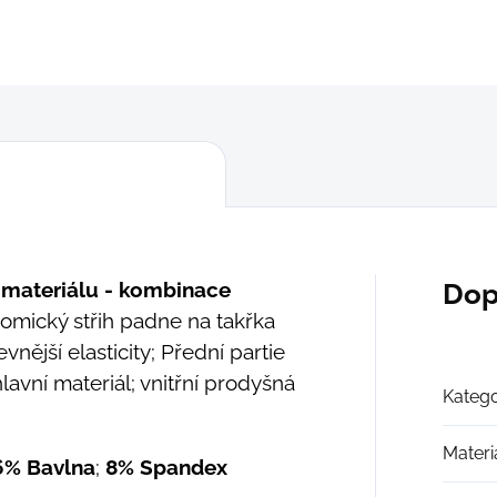
DETAILNÍ INFORMACE
ZEPTAT SE
 materiálu - kombinace
Dop
omický střih padne na takřka
ější elasticity; Přední partie
lavní materiál; vnitřní prodyšná
Katego
Materi
% Bavlna
;
8% Spandex