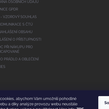
ANA OSOBNÍCH ÚDAJŮ
NICE GPDR
 - VZOROVÝ SOUHLAS
 KOMUNIKACE S ČTÚ
NAHLÁŠENÍ OBSAHU
LÁŠENÍ O PŘÍSTUPNOSTI
C PŘI NÁKUPU PRO
ICAPOVANÉ
 O PRÁDLO A OBLEČENÍ
IES
cookies, abychom Vám umožnili pohodlné
So
webu a díky analýze provozu webu neustále