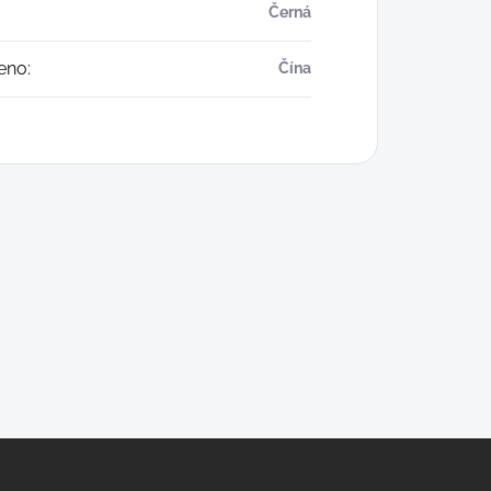
Černá
eno
:
Čína