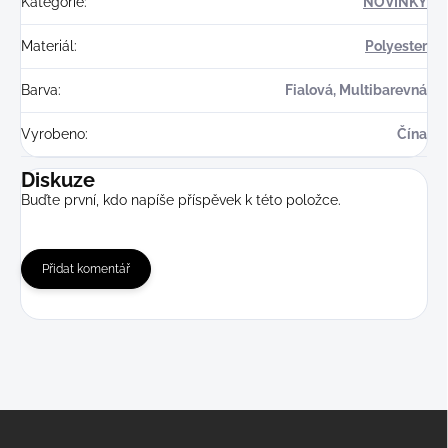
Kategorie
:
NOVINKY
Materiál
:
Polyester
Barva
:
Fialová, Multibarevná
Vyrobeno
:
Čína
Diskuze
Buďte první, kdo napíše příspěvek k této položce.
Přidat komentář
Z
á