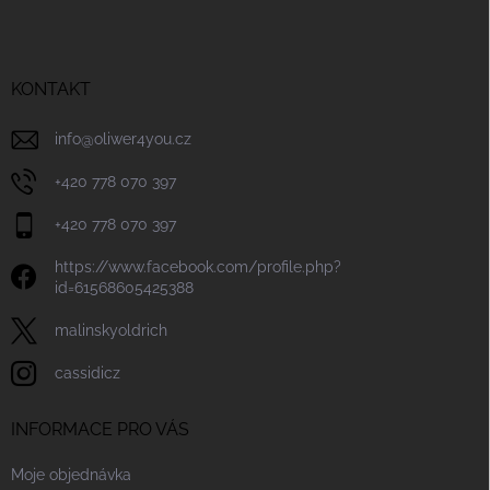
p
a
t
í
KONTAKT
info
@
oliwer4you.cz
+420 778 070 397
+420 778 070 397
https://www.facebook.com/profile.php?
id=61568605425388
malinskyoldrich
cassidicz
INFORMACE PRO VÁS
Moje objednávka