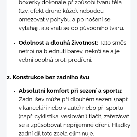
boxerky dokonale přizpůsobí tvaru těla
(tzv. efekt druhé kůže), nebudou
omezovat v pohybu a po nošení se
vytahají, ale vrátí se do původního tvaru.
Odolnost a dlouhá životnost:
Tato směs
netrpí na blednutí barev, nekrčí se a je
velmi odolná proti prodření.
2. Konstrukce bez zadního švu
Absolutní komfort při sezení a sportu:
Zadní šev může při dlouhém sezení (např.
v kanceláři nebo v autě) nebo při sportu
(např. cyklistika, veslování) tlačit, zařezávat
se a způsobovat nepříjemné dření. Hladký
zadní díl toto zcela eliminuje.