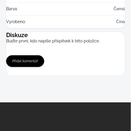
Barva
:
Černá
Vyrobeno
:
Čína
Diskuze
Buďte první, kdo napíše příspěvek k této položce.
Přidat komentář
Z
á
p
a
t