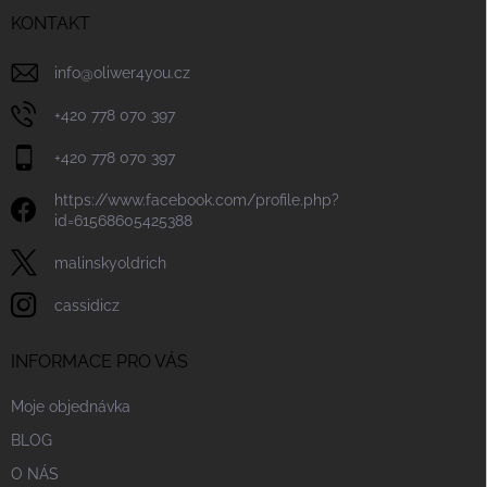
í
KONTAKT
info
@
oliwer4you.cz
+420 778 070 397
+420 778 070 397
https://www.facebook.com/profile.php?
id=61568605425388
malinskyoldrich
cassidicz
INFORMACE PRO VÁS
Moje objednávka
BLOG
O NÁS