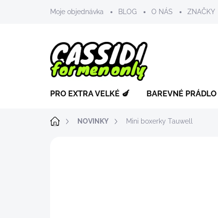
Přejít
Moje objednávka
BLOG
O NÁS
ZNAČKY
na
obsah
PRO EXTRA VELKÉ 🍆
BAREVNÉ PRÁDLO
Domů
NOVINKY
Mini boxerky Tauwell
ZNAČKA:
TAUWELL PREMIUM