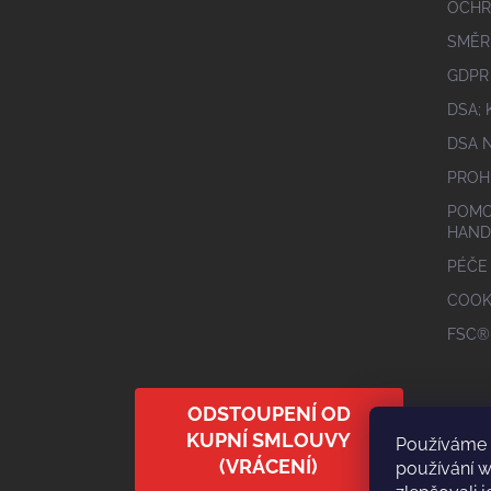
OCHR
SMĚR
GDPR
DSA;
DSA 
PROH
POMO
HAND
PÉČE
COOK
FSC®
ODSTOUPENÍ OD
KUPNÍ SMLOUVY
Používáme 
(VRÁCENÍ)
používání 