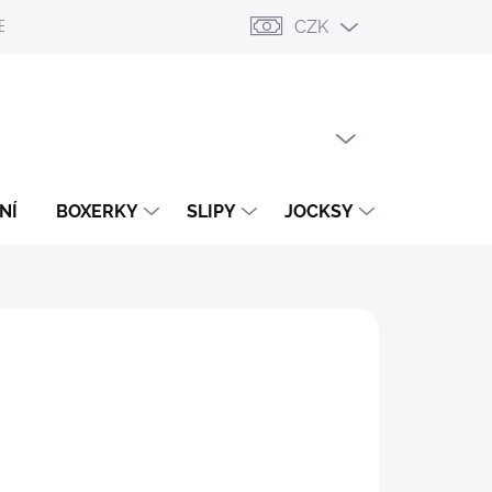
CZK
ESLÁNÍ
PŘIHLÁŠENÍ / REGISTRACE
OBCHODNÍ PODMÍNKY
PRÁZDNÝ KOŠÍK
NÁKUPNÍ
KOŠÍK
NÍ
BOXERKY
SLIPY
JOCKSY
TANGA