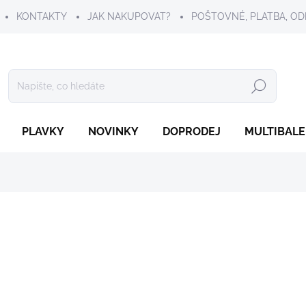
KONTAKTY
JAK NAKUPOVAT?
POŠTOVNÉ, PLATBA, OD
Hledat
PLAVKY
NOVINKY
DOPRODEJ
MULTIBALE
339 Kč
Měrná
ZVOLTE VARIANTU
cena:
VELIKOST