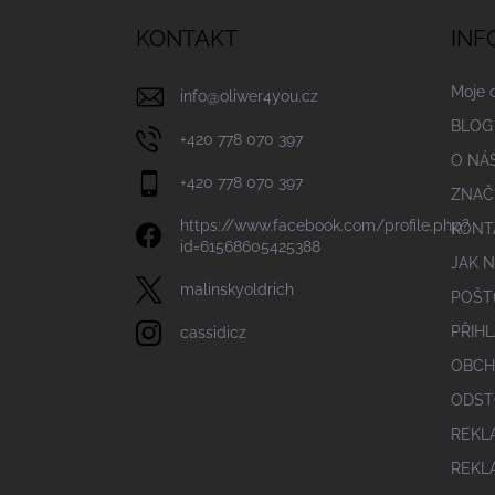
p
a
KONTAKT
INF
t
í
Moje 
info
@
oliwer4you.cz
BLOG
+420 778 070 397
O NÁ
+420 778 070 397
ZNAČ
https://www.facebook.com/profile.php?
KONT
id=61568605425388
JAK 
malinskyoldrich
POŠT
PŘIHL
cassidicz
OBCH
ODST
REKL
REKL