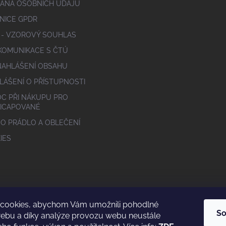
ANA OSOBNÍCH ÚDAJŮ
NICE GPDR
 - VZOROVÝ SOUHLAS
 KOMUNIKACE S ČTÚ
NAHLÁŠENÍ OBSAHU
LÁŠENÍ O PŘÍSTUPNOSTI
C PŘI NÁKUPU PRO
ICAPOVANÉ
 O PRÁDLO A OBLEČENÍ
IES
cookies, abychom Vám umožnili pohodlné
So
webu a díky analýze provozu webu neustále