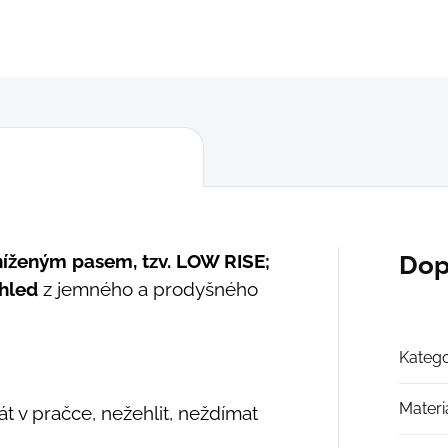
DETAILNÍ INFORMACE
ZEPTAT SE
níženým pasem, tzv. LOW RISE;
Dop
zhled
z jemného a prodyšného
Katego
Materi
t v pračce, nežehlit, neždímat