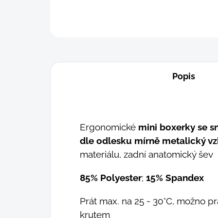
Popis
Ergonomické
mini boxerky
se s
dle odlesku mírně metalický v
materiálu, zadní anatomický šev
85% Polyester
;
15% Spandex
Prát max. na 25 - 30°C, možno prá
krutem