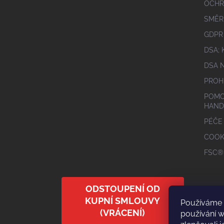
OCHR
SMĚR
GDPR
DSA;
DSA 
PROH
POMO
HAND
PÉČE
COOK
FSC®
ODSTOUPENÍ OD
KUPNÍ SMLOUVY
Používáme 
(VRÁCENÍ)
používání 