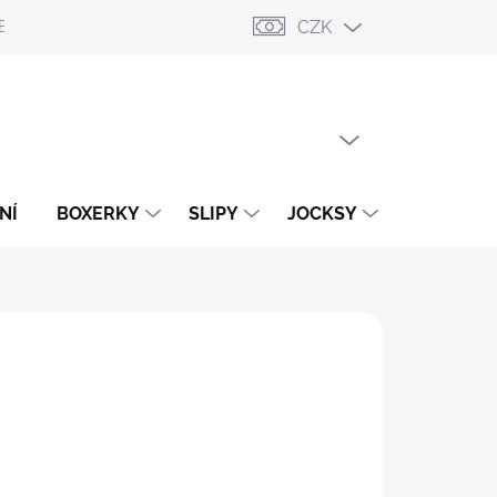
CZK
ESLÁNÍ
PŘIHLÁŠENÍ / REGISTRACE
OBCHODNÍ PODMÍNKY
PRÁZDNÝ KOŠÍK
NÁKUPNÍ
KOŠÍK
NÍ
BOXERKY
SLIPY
JOCKSY
TANGA