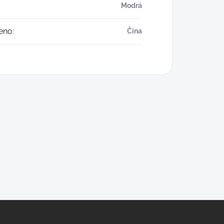
Modrá
eno
:
Čína