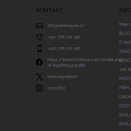
p
a
KONTAKT
INF
t
í
Moje 
info
@
oliwer4you.cz
BLOG
+420 778 070 397
O NÁ
+420 778 070 397
ZNAČ
https://www.facebook.com/profile.php?
KONT
id=61568605425388
JAK 
malinskyoldrich
POŠT
PŘIHL
cassidicz
OBCH
ODST
REKL
REKL