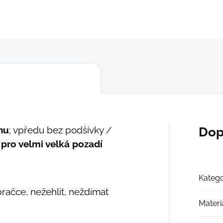
DETAILNÍ INFORMACE
ZEPTAT SE
hu
; vpředu bez podšívky /
Dop
pro velmi velká pozadí
Katego
pračce, nežehlit, neždímat
Materi