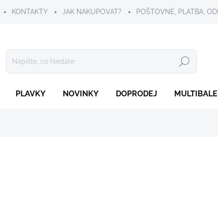
KONTAKTY
JAK NAKUPOVAT?
POŠTOVNÉ, PLATBA, OD
Hledat
PLAVKY
NOVINKY
DOPRODEJ
MULTIBALE
399 Kč
Měrná
SKLADEM
cena:
VELIKOST