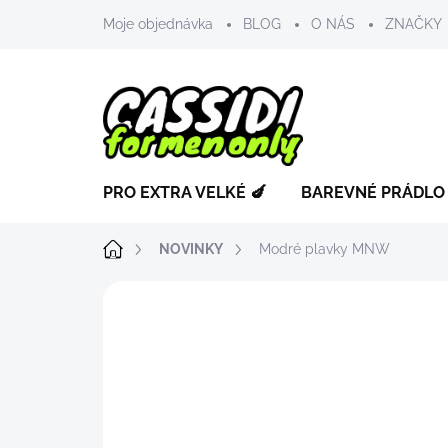
Přejít
Moje objednávka
BLOG
O NÁS
ZNAČKY
na
obsah
PRO EXTRA VELKÉ 🍆
BAREVNÉ PRÁDLO
Domů
NOVINKY
Modré plavky MNW
ZNAČKA:
MANVIEW