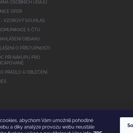
ANA OSOBNÍCH ÚDAJŮ
NICE GPDR
 - VZOROVÝ SOUHLAS
 KOMUNIKACE S ČTÚ
NAHLÁŠENÍ OBSAHU
LÁŠENÍ O PŘÍSTUPNOSTI
C PŘI NÁKUPU PRO
ICAPOVANÉ
 O PRÁDLO A OBLEČENÍ
IES
cookies, abychom Vám umožnili pohodlné
So
webu a díky analýze provozu webu neustále