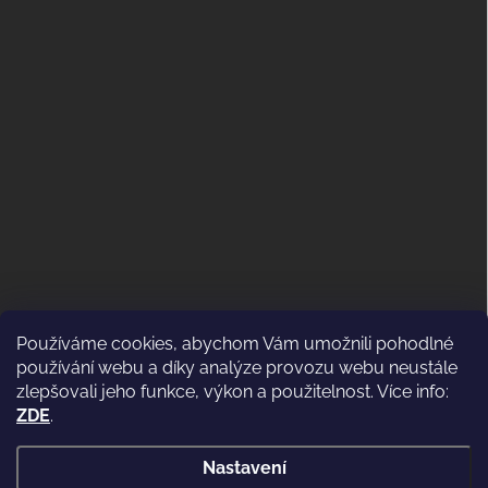
Používáme cookies, abychom Vám umožnili pohodlné
ODSTOUPENÍ OD KUPNÍ SMLOUVY
používání webu a díky analýze provozu webu neustále
(VRÁCENÍ)
zlepšovali jeho funkce, výkon a použitelnost. Více info:
ZDE
.
Nastavení