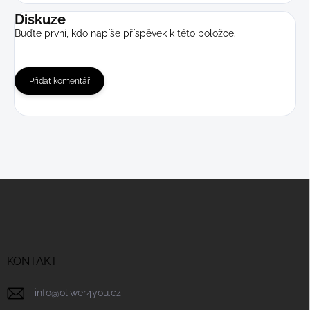
Diskuze
Buďte první, kdo napíše příspěvek k této položce.
Přidat komentář
Z
á
p
a
t
í
KONTAKT
info
@
oliwer4you.cz