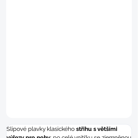
"S
"
(69 - 76 cm)
"M
"
(77 - 84 cm)
"
L"
(85 - 91 cm)
"X
L"
(92 - 98 cm)
"2X
L"
(99 - 105 cm)
"3XL"
(106 - 112 cm)
DETAILNÍ INFORMACE
−
+
Přidat do košíku
ZEPTAT SE
Slipové plavky klasického
střihu s většími
výřezy pro nohy
; po celé vnitřku se zjemněnou