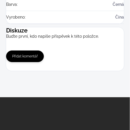
Barva
:
Černá
Vyrobeno
:
Čína
Diskuze
Buďte první, kdo napíše příspěvek k této položce.
Přidat komentář
Z
á
p
a
t