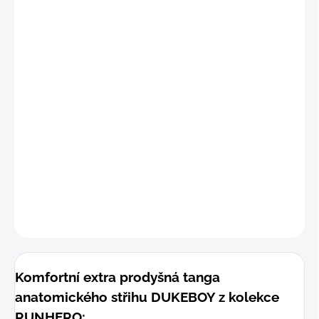
"S
"
(69 -
max.
76 cm)
"M"
(77 -
max.
84 cm)
"
L"
(85 -
max.
92 cm)
"L-X
L"
(90 -
max.
97 cm
)
DETAILNÍ INFORMACE
−
+
Přidat do košíku
ZEPTAT SE
Komfortní extra prodyšná tanga
anatomického střihu DUKEBOY z kolekce
RUNHERO;