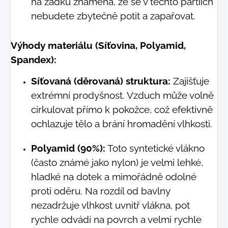
na zadku znamená, že se v těchto partiích
nebudete zbytečně potit a zapařovat.
Výhody materiálu (Síťovina, Polyamid,
Spandex):
Síťovaná (děrovaná) struktura:
Zajišťuje
extrémní prodyšnost. Vzduch může volně
cirkulovat přímo k pokožce, což efektivně
ochlazuje tělo a brání hromadění vlhkosti.
Polyamid (90%):
Toto syntetické vlákno
(často známé jako nylon) je velmi lehké,
hladké na dotek a mimořádně odolné
proti oděru. Na rozdíl od bavlny
nezadržuje vlhkost uvnitř vlákna, pot
rychle odvádí na povrch a velmi rychle