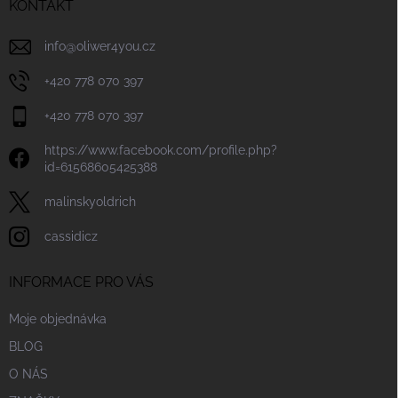
í
KONTAKT
info
@
oliwer4you.cz
+420 778 070 397
+420 778 070 397
https://www.facebook.com/profile.php?
id=61568605425388
malinskyoldrich
cassidicz
INFORMACE PRO VÁS
Moje objednávka
BLOG
O NÁS