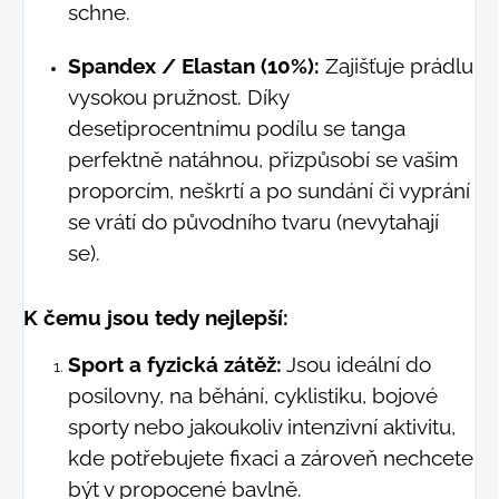
schne.
Spandex / Elastan (10%):
Zajišťuje prádlu
vysokou pružnost. Díky
desetiprocentnímu podílu se tanga
perfektně natáhnou, přizpůsobí se vašim
proporcím, neškrtí a po sundání či vyprání
se vrátí do původního tvaru (nevytahají
se).
K čemu jsou tedy nejlepší:
Sport a fyzická zátěž:
Jsou ideální do
posilovny, na běhání, cyklistiku, bojové
sporty nebo jakoukoliv intenzivní aktivitu,
kde potřebujete fixaci a zároveň nechcete
být v propocené bavlně.