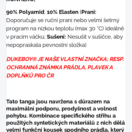
90% Polyamid
;
10% Elasten
(
Praní:
Doporučuje se ruční praní nebo velmi šetrný
program na nízkou teplotu (max 30 °C) ideálně
v pracím váčku;
Sušení:
Nesušit v sušičce, aby
nepopraskala pevnostní složka)
DUKEBOY® JE NAŠE VLASTNÍ ZNAČKA; RESP.
OCHRANNÁ ZNÁMKA PRÁDLA, PLAVEK A
DOPLŇKŮ PRO ČR
Tato tanga jsou navržena s důrazem na
maximální podporu, prodyšnost a volnost
pohybu. Kombinace specifického střihu a
použitých syntetických materiálů z nich dělá
velmi funkční kousek spodního prádla, který