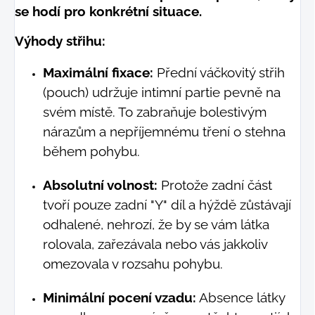
se hodí pro konkrétní situace.
Výhody střihu:
Maximální fixace:
Přední váčkovitý střih
(pouch) udržuje intimní partie pevně na
svém místě. To zabraňuje bolestivým
nárazům a nepříjemnému tření o stehna
během pohybu.
Absolutní volnost:
Protože zadní část
tvoří pouze zadní "Y" díl a hýždě zůstávají
odhalené, nehrozí, že by se vám látka
rolovala, zařezávala nebo vás jakkoliv
omezovala v rozsahu pohybu.
Minimální pocení vzadu:
Absence látky