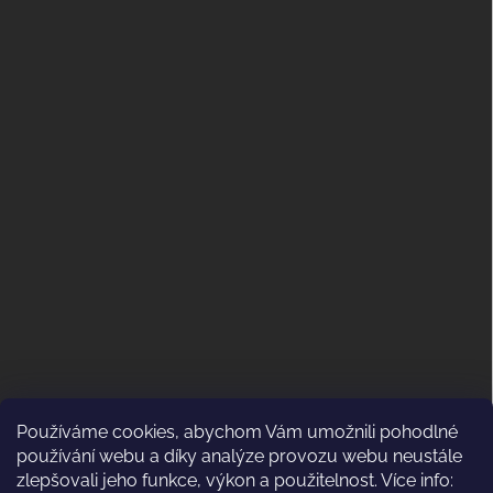
Používáme cookies, abychom Vám umožnili pohodlné
ODSTOUPENÍ OD KUPNÍ SMLOUVY
používání webu a díky analýze provozu webu neustále
(VRÁCENÍ)
zlepšovali jeho funkce, výkon a použitelnost. Více info: