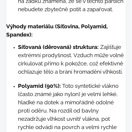
na zadku znamená, že se v těchto partiích
nebudete zbytečně potit a zapařovat.
Výhody materiálu (Síťovina, Polyamid,
Spandex):
Síťovaná (děrovaná) struktura:
Zajišťuje
extrémní prodyšnost. Vzduch může volně
cirkulovat přímo k pokožce, což efektivně
ochlazuje tělo a brání hromadění vlhkosti.
Polyamid (90%):
Toto syntetické vlákno
(často známé jako nylon) je velmi lehké,
hladké na dotek a mimořádně odolné
proti oděru. Na rozdíl od bavlny
nezadržuje vlhkost uvnitř vlákna, pot
rychle odvádí na povrch a velmi rychle