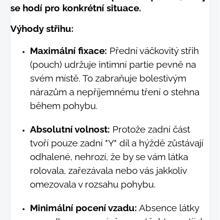
se hodí pro konkrétní situace.
Výhody střihu:
Maximální fixace:
Přední váčkovitý střih
(pouch) udržuje intimní partie pevně na
svém místě. To zabraňuje bolestivým
nárazům a nepříjemnému tření o stehna
během pohybu.
Absolutní volnost:
Protože zadní část
tvoří pouze zadní "Y" díl a hýždě zůstávají
odhalené, nehrozí, že by se vám látka
rolovala, zařezávala nebo vás jakkoliv
omezovala v rozsahu pohybu.
Minimální pocení vzadu:
Absence látky