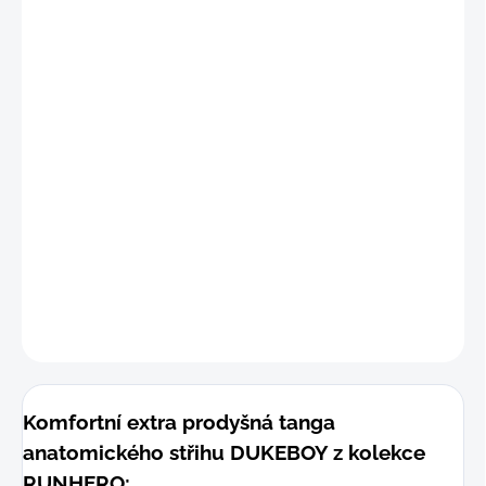
"S
"
(69 -
max.
76 cm)
"M"
(77 -
max.
84 cm)
"
L"
(85 -
max.
92 cm)
"L-X
L"
(90 -
max.
97 cm
)
DETAILNÍ INFORMACE
−
+
Přidat do košíku
ZEPTAT SE
Komfortní extra prodyšná tanga
anatomického střihu DUKEBOY z kolekce
RUNHERO;