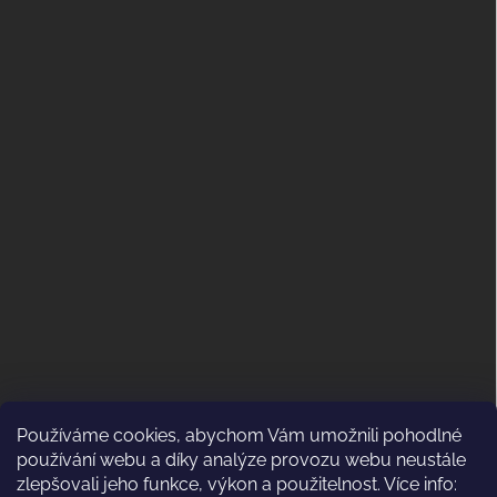
Používáme cookies, abychom Vám umožnili pohodlné
ODSTOUPENÍ OD KUPNÍ SMLOUVY
používání webu a díky analýze provozu webu neustále
(VRÁCENÍ)
zlepšovali jeho funkce, výkon a použitelnost. Více info: