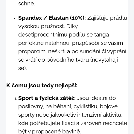
schne.
Spandex / Elastan (10%):
Zajišťuje prádlu
vysokou pružnost. Díky
desetiprocentnímu podílu se tanga
perfektně natáhnou, přizpůsobí se vašim
proporcím, neškrtí a po sundání či vyprání
se vrátí do původního tvaru (nevytahají
se).
K čemu jsou tedy nejlepší:
Sport a fyzická zátěž:
Jsou ideální do
posilovny, na běhání, cyklistiku, bojové
sporty nebo jakoukoliv intenzivní aktivitu,
kde potřebujete fixaci a zároveň nechcete
být v propocené bavlně.