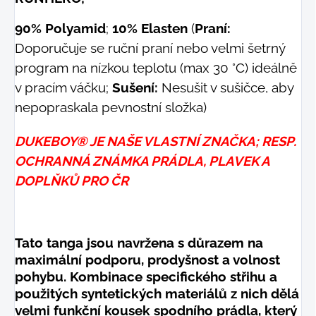
90% Polyamid
;
10% Elasten
(
Praní:
Doporučuje se ruční praní nebo velmi šetrný
program na nízkou teplotu (max 30 °C) ideálně
v pracím váčku;
Sušení:
Nesušit v sušičce, aby
nepopraskala pevnostní složka)
DUKEBOY® JE NAŠE VLASTNÍ ZNAČKA; RESP.
OCHRANNÁ ZNÁMKA PRÁDLA, PLAVEK A
DOPLŇKŮ PRO ČR
Tato tanga jsou navržena s důrazem na
maximální podporu, prodyšnost a volnost
pohybu. Kombinace specifického střihu a
použitých syntetických materiálů z nich dělá
velmi funkční kousek spodního prádla, který