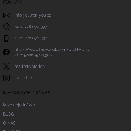
í
KONTAKT
info
@
oliwer4you.cz
+420 778 070 397
+420 778 070 397
https://www.facebook.com/profile.php?
id=61568605425388
malinskyoldrich
cassidicz
INFORMACE PRO VÁS
Moje objednávka
BLOG
O NÁS