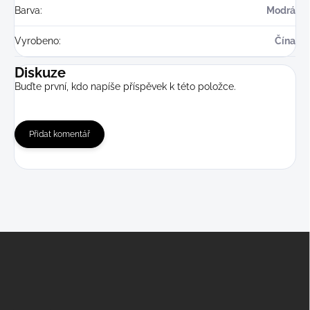
Barva
:
Modrá
Vyrobeno
:
Čína
Diskuze
Buďte první, kdo napíše příspěvek k této položce.
Přidat komentář
Z
á
p
a
t