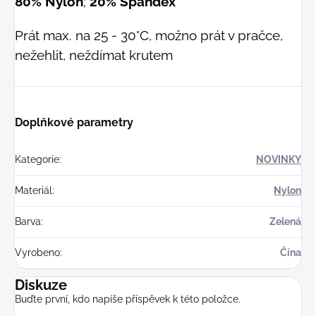
80% Nylon
;
20% Spandex
Prát max. na 25 - 30°C, možno prát v pračce,
nežehlit, neždímat krutem
Doplňkové parametry
Kategorie
:
NOVINKY
Materiál
:
Nylon
Barva
:
Zelená
Vyrobeno
:
Čína
Diskuze
Buďte první, kdo napíše příspěvek k této položce.