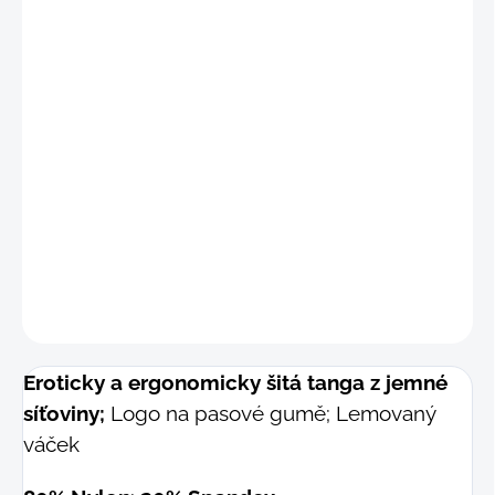
"S"
(69 - 76 cm)
"M"
(77 - 84 cm)
"M-L"
(81 - 88 cm)
"L"
(85 - 92 cm)
DETAILNÍ INFORMACE
−
+
Přidat do košíku
ZEPTAT SE
Eroticky a ergonomicky šitá tanga z jemné
síťoviny;
Logo na pasové gumě; Lemovaný
váček