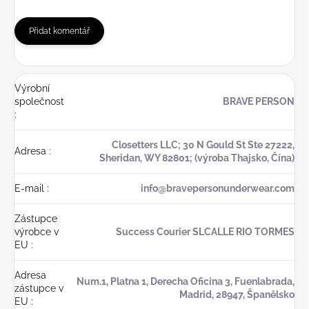
Přidat komentář
Výrobní
společnost
BRAVE PERSON
:
Closetters LLC; 30 N Gould St Ste 27222,
Adresa
:
Sheridan, WY 82801; (výroba Thajsko, Čína)
E-mail
:
info@bravepersonunderwear.com
Zástupce
výrobce v
Success Courier SLCALLE RIO TORMES
EU
:
Adresa
Num.1, Platna 1, Derecha Oficina 3, Fuenlabrada,
zástupce v
Madrid, 28947, Španělsko
EU
: