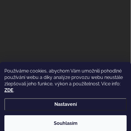
Používáme cookies, abychom Vám umožnili pohodlné
ODSTOUPENÍ OD KUPNÍ SMLOUVY
používání webu a díky analýze provozu webu neustále
(VRÁCENÍ)
zlepšovali jeho funkce, výkon a použitelnost. Více info:
ZDE
.
Nastavení
Copyright 2026
WWW.CASSIDI.CZ
. Všechna práva vyhrazena.
Souhlasím
Vytvořil Shoptet