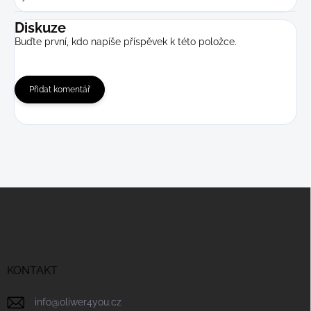
Diskuze
Buďte první, kdo napíše příspěvek k této položce.
Přidat komentář
Z
á
p
a
t
í
KONTAKT
info
@
oliwer4you.cz