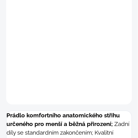
"
S
"
(68 - 76 cm)
"
M"
(77 - 84 cm)
"M-L"
(82 - 89 cm)
"L"
(89 - 96 cm)
DETAILNÍ INFORMACE
−
+
Přidat do košíku
ZEPTAT SE
Prádlo komfortního anatomického střihu
určeného pro menší a běžná přirození;
Zadní
díly se standardním zakončením; Kvalitní