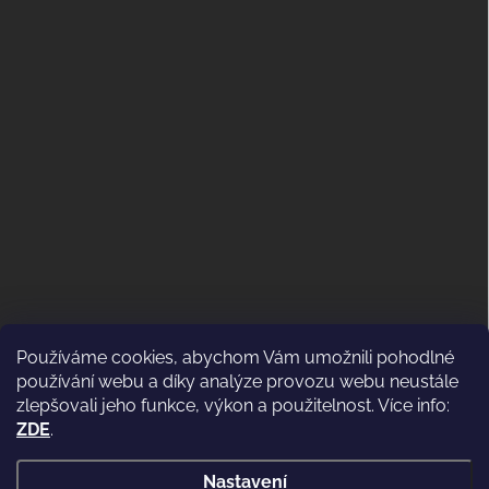
Používáme cookies, abychom Vám umožnili pohodlné
ODSTOUPENÍ OD KUPNÍ SMLOUVY
používání webu a díky analýze provozu webu neustále
(VRÁCENÍ)
zlepšovali jeho funkce, výkon a použitelnost. Více info:
ZDE
.
Nastavení