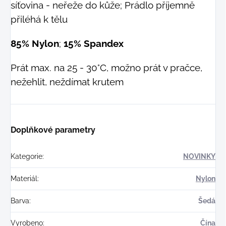
síťovina - neřeže do kůže; Prádlo příjemně
přiléhá k tělu
85% Nylon
;
15% Spandex
Prát max. na 25 - 30°C, možno prát v pračce,
nežehlit, neždímat krutem
Doplňkové parametry
Kategorie
:
NOVINKY
Materiál
:
Nylon
Barva
:
Šedá
Vyrobeno
:
Čína