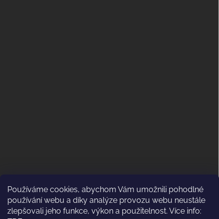
Používáme cookies, abychom Vám umožnili pohodlné
ODSTOUPENÍ OD KUPNÍ SMLOUVY
používání webu a díky analýze provozu webu neustále
(VRÁCENÍ)
zlepšovali jeho funkce, výkon a použitelnost. Více info: