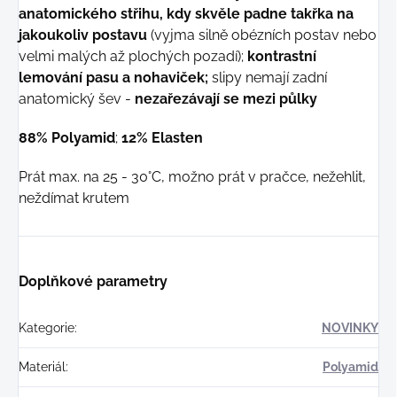
anatomického střihu, kdy skvěle padne takřka na
jakoukoliv postavu
(vyjma silně obézních postav nebo
velmi malých až plochých pozadí);
kontrastní
lemování pasu a nohaviček;
slipy nemají zadní
anatomický šev -
nezařezávají se mezi půlky
88% Polyamid
;
12% Elasten
Prát max. na 25 - 30°C, možno prát v pračce, nežehlit,
neždímat krutem
Doplňkové parametry
Kategorie
:
NOVINKY
Materiál
:
Polyamid