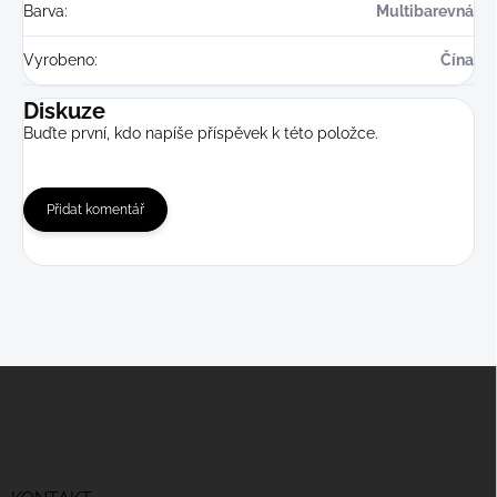
Barva
:
Multibarevná
Vyrobeno
:
Čína
Diskuze
Buďte první, kdo napíše příspěvek k této položce.
Přidat komentář
Z
á
p
a
t