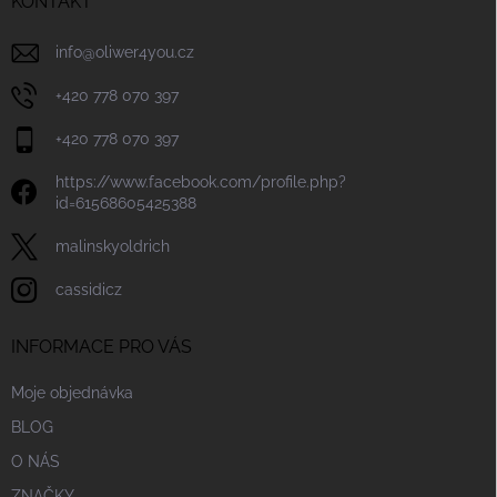
í
KONTAKT
info
@
oliwer4you.cz
+420 778 070 397
+420 778 070 397
https://www.facebook.com/profile.php?
id=61568605425388
malinskyoldrich
cassidicz
INFORMACE PRO VÁS
Moje objednávka
BLOG
O NÁS
ZNAČKY