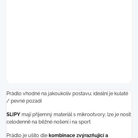
"M"
(79 - 87 cm)
"L"
(88 - 96 cm)
"XL"
(97 - 105 cm)
DETAILNÍ INFORMACE
−
+
Přidat do košíku
ZEPTAT SE
Prádlo vhodné na jakoukoliv postavu; ideální je kulaté
/ pevné pozadí
SLIPY
mají příjemný materiál s mikrootvory; lze je nosit
celodenně na běžné nošení i na sport
Prádlo je ušito dle
kombinace zvýrazňující a