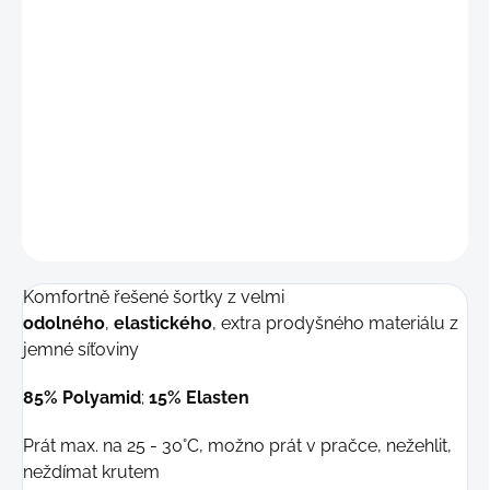
"L"
(85 - 92 cm)
"
XL"
(93 - 101 cm)
DETAILNÍ INFORMACE
−
+
Přidat do košíku
ZEPTAT SE
Komfortně řešené šortky z velmi
odolného
,
elastického
, extra prodyšného materiálu z
jemné síťoviny
85% Polyamid
;
15% Elasten
Prát max. na 25 - 30°C, možno prát v pračce, nežehlit,
neždímat krutem