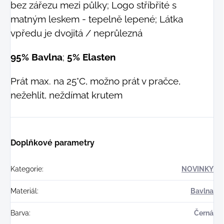
bez zářezu mezi půlky; Logo stříbřité s
matným leskem - tepelně lepené; Látka
vpředu je dvojitá / neprůlezná
95% Bavlna
;
5% Elasten
Prát max. na 25°C, možno prát v pračce,
nežehlit, neždímat krutem
Doplňkové parametry
Kategorie
:
NOVINKY
Materiál
:
Bavlna
Barva
:
Černá