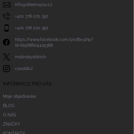
info
@
oliwer4you.cz
+420 778 070 397
+420 778 070 397
https://www.facebook.com/profile.php?
id=61568605425388
malinskyoldrich
cassidicz
INFORMACE PRO VÁS
Moje objednávka
BLOG
O NÁS
ZNAČKY
KONTAKTY