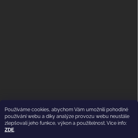
Používáme cookies, abychom Vám umožnili pohodlné
ODSTOUPENÍ OD KUPNÍ SMLOUVY
používání webu a díky analýze provozu webu neustále
(VRÁCENÍ)
zlepšovali jeho funkce, výkon a použitelnost. Více info:
ZDE
.