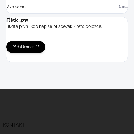
Vyrobeno
:
Čína
Diskuze
Buďte první, kdo napíše příspěvek k této položce.
Přidat komentář
Z
á
p
a
t
í
KONTAKT