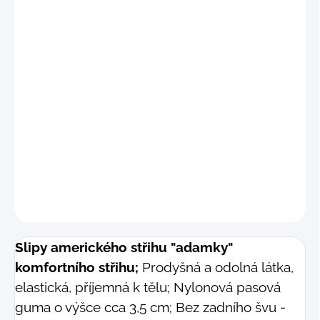
"S"
(71 - 77 cm)
"M"
(78 - 84 cm)
"L"
(85 - 91 cm)
"L-XL"
(88 - 96 cm)
DETAILNÍ INFORMACE
−
+
Přidat do košíku
ZEPTAT SE
Slipy amerického střihu "adamky"
komfortního střihu;
Prodyšná a odolná látka,
elastická, příjemná k tělu; Nylonová pasová
guma o výšce cca 3,5 cm; Bez zadního švu -