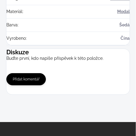
Materiál
:
Modal
Barva
:
Šedá
Vyrobeno
:
Čína
Diskuze
Buďte první, kdo napíše příspěvek k této položce.
Přidat komentář
Z
á