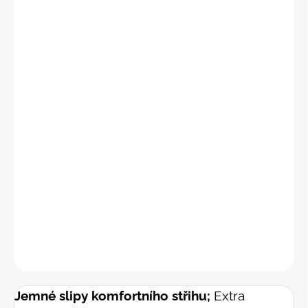
🚧
DODRŽUJTE OBVOD PASU 📐
"S"
(69 -
max.
76 cm)
"M"
(77 -
max.
84 cm)
"M-L"
(81 -
max.
88 cm)
"L"
(85 -
max.
92 cm)
"XL"
(93 -
max.
101 cm)
DETAILNÍ INFORMACE
−
+
Přidat do košíku
ZEPTAT SE
Jemné slipy komfortního střihu;
Extra