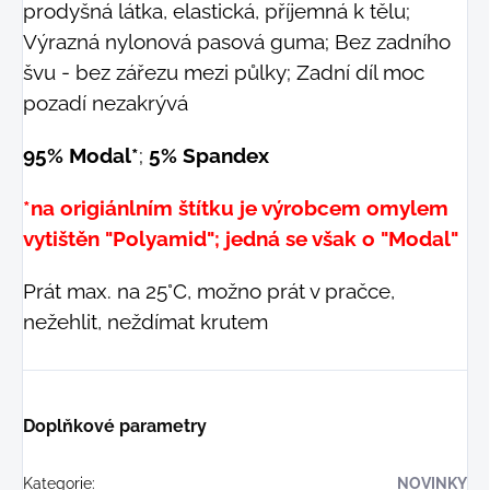
prodyšná látka, elastická, příjemná k tělu;
Výrazná nylonová pasová guma; Bez zadního
švu - bez zářezu mezi půlky; Zadní díl moc
pozadí nezakrývá
95% Modal*
;
5% Spandex
*na origiánlním štítku je výrobcem omylem
vytištěn "Polyamid"; jedná se však o "Modal"
Prát max. na 25°C, možno prát v pračce,
nežehlit, neždímat krutem
Doplňkové parametry
Kategorie
:
NOVINKY