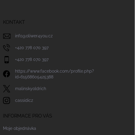
p
a
t
í
KONTAKT
info
@
oliwer4you.cz
+420 778 070 397
+420 778 070 397
https://www.facebook.com/profile.php?
id=61568605425388
malinskyoldrich
cassidicz
INFORMACE PRO VÁS
Moje objednávka