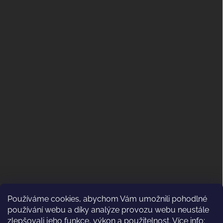
Používáme cookies, abychom Vám umožnili pohodlné
ODSTOUPENÍ OD KUPNÍ SMLOUVY
používání webu a díky analýze provozu webu neustále
(VRÁCENÍ)
zlepšovali jeho funkce, výkon a použitelnost. Více info: