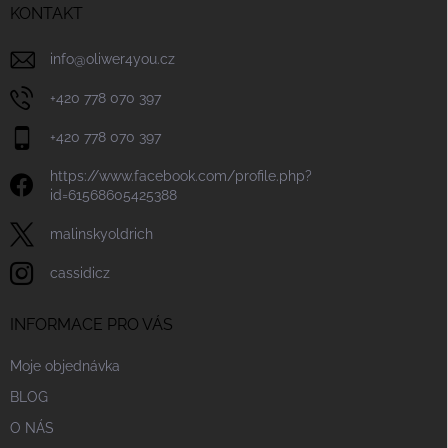
í
KONTAKT
info
@
oliwer4you.cz
+420 778 070 397
+420 778 070 397
https://www.facebook.com/profile.php?
id=61568605425388
malinskyoldrich
cassidicz
INFORMACE PRO VÁS
Moje objednávka
BLOG
O NÁS