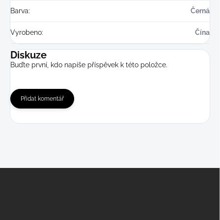
Barva
:
Černá
Vyrobeno
:
Čína
Diskuze
Buďte první, kdo napíše příspěvek k této položce.
Přidat komentář
Z
á
p
a
t