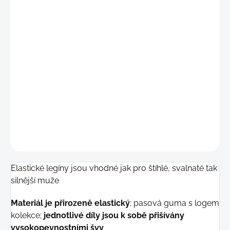
"M"
(77 - 84 cm)
"L"
(85 - 92 cm)
"
XL"
(92 - 98 cm)
"2XL"
(99 - 105 cm)
DETAILNÍ INFORMACE
−
+
Přidat do košíku
ZEPTAT SE
Elastické legíny jsou vhodné jak pro štíhlé, svalnaté tak
silnější muže
Materiál je přirozeně elastický
;
pasová guma s logem
kolekce;
jednotlivé díly jsou k sobě přišívány
vysokopevnostními švy