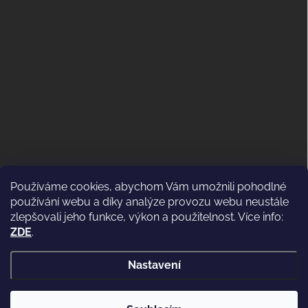
Používáme cookies, abychom Vám umožnili pohodlné
ODSTOUPENÍ OD KUPNÍ SMLOUVY
používání webu a díky analýze provozu webu neustále
(VRÁCENÍ)
zlepšovali jeho funkce, výkon a použitelnost. Více info:
ZDE
.
Nastavení
Copyright 2026
WWW.CASSIDI.CZ
. Všechna práva vyhrazena.