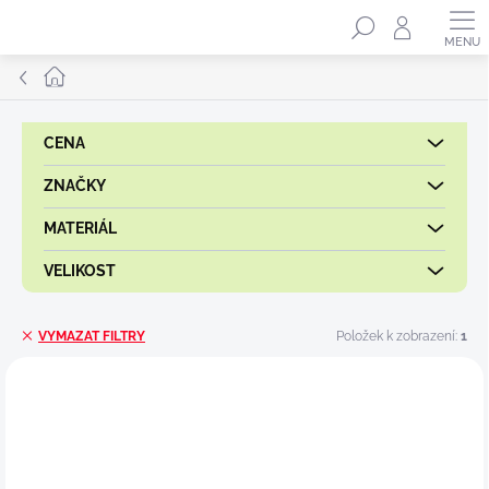
Přejít
Hledat
na
obsah
Domů
CENA
ZNAČKY
MATERIÁL
VELIKOST
Položek k zobrazení:
1
VYMAZAT FILTRY
V
ý
p
i
s
p