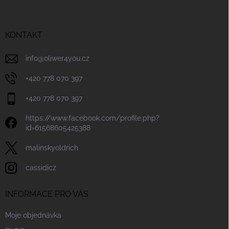
p
í
p
a
r
t
v
í
KONTAKT
k
y
v
info
@
oliwer4you.cz
ý
p
+420 778 070 397
i
s
+420 778 070 397
u
https://www.facebook.com/profile.php?
id=61568605425388
malinskyoldrich
cassidicz
INFORMACE PRO VÁS
Moje objednávka