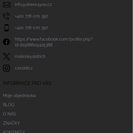
info
@
oliwer4you.cz
+420 778 070 397
+420 778 070 397
https://www.facebook.com/profile.php?
id=61568605425388
malinskyoldrich
cassidicz
INFORMACE PRO VÁS
Moje objednávka
BLOG
O NÁS
ZNAČKY
KONTAKTY