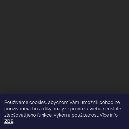
Používáme cookies, abychom Vám umožnili pohodlné
ODSTOUPENÍ OD KUPNÍ SMLOUVY
používání webu a díky analýze provozu webu neustále
(VRÁCENÍ)
zlepšovali jeho funkce, výkon a použitelnost. Více info:
ZDE
.