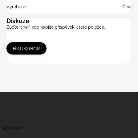
Vyrobeno
:
Čína
Diskuze
Buďte první, kdo napíše příspěvek k této položce.
Přidat komentář
Z
á
p
a
t
í
KONTAKT