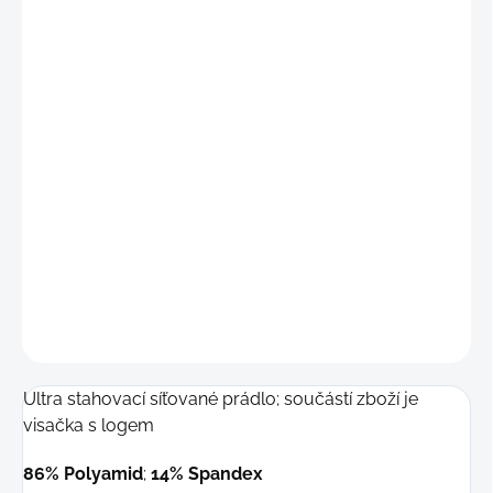
Po vybalení nelze z hygienických důvodů
měnit / vracet
DETAILNÍ INFORMACE
−
+
Přidat do košíku
ZEPTAT SE
Ultra stahovací síťované prádlo; součástí zboží je
visačka s logem
86% Polyamid
;
14% Spandex