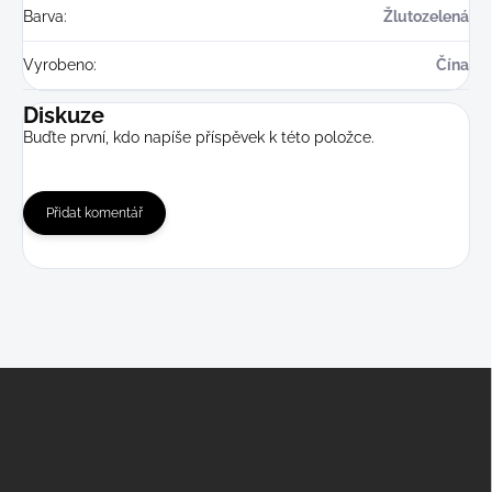
Barva
:
Žlutozelená
Vyrobeno
:
Čína
Diskuze
Buďte první, kdo napíše příspěvek k této položce.
Přidat komentář
Z
á
p
a
t