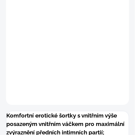
✅ Elastický,
jemný
, odolný materiál
"S-M
"
(70 - 80 cm)
"M
"
(77 - 87 cm)
"
L"
(88 - 98 cm
)
DETAILNÍ INFORMACE
−
+
Přidat do košíku
ZEPTAT SE
Komfortní erotické šortky s vnitřním výše
posazeným vnitřním váčkem pro maximální
zvýraznění předních intimních partií;