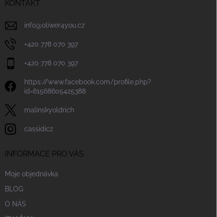
í
KONTAKT
info
@
oliwer4you.cz
+420 778 070 397
+420 778 070 397
https://www.facebook.com/profile.php?
id=61568605425388
malinskyoldrich
cassidicz
INFORMACE PRO VÁS
Moje objednávka
BLOG
O NÁS