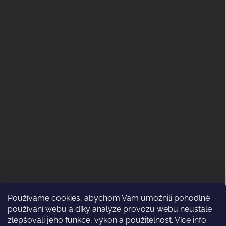
Používáme cookies, abychom Vám umožnili pohodlné
ODSTOUPENÍ OD KUPNÍ SMLOUVY
používání webu a díky analýze provozu webu neustále
(VRÁCENÍ)
zlepšovali jeho funkce, výkon a použitelnost. Více info: