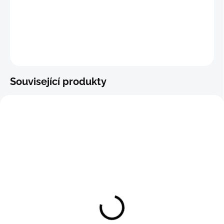
−
+
Přidat do košíku
ZEPTAT SE
Související produkty
Boxerková tanga F.R.
Boxerková tanga F.R.