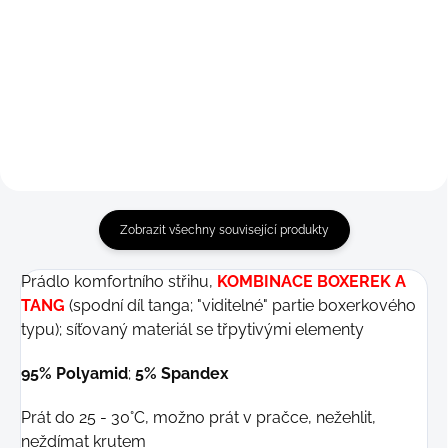
Detail
Detail
199 Kč
199 Kč
S
M
M-L
S
M
Zobrazit všechny související produkty
Prádlo komfortního střihu,
KOMBINACE BOXEREK A
TANG
(spodní díl tanga; "viditelné" partie boxerkového
typu); síťovaný materiál se třpytivými elementy
95% Polyamid
;
5% Spandex
Prát do 25 - 30°C, možno prát v pračce, nežehlit,
neždímat krutem